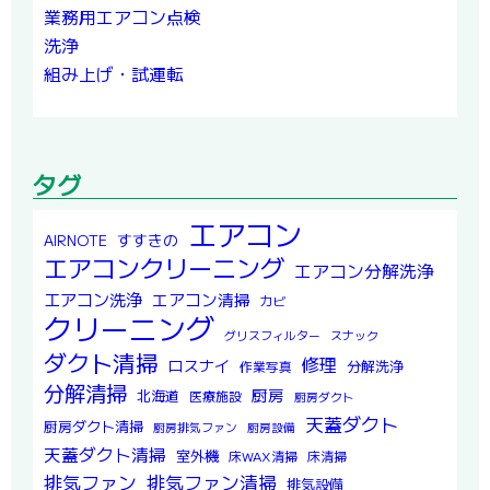
業務用エアコン点検
洗浄
組み上げ・試運転
タグ
エアコン
すすきの
AIRNOTE
エアコンクリーニング
エアコン分解洗浄
エアコン洗浄
エアコン清掃
カビ
クリーニング
グリスフィルター
スナック
ダクト清掃
修理
ロスナイ
分解洗浄
作業写真
分解清掃
厨房
北海道
医療施設
厨房ダクト
天蓋ダクト
厨房ダクト清掃
厨房排気ファン
厨房設備
天蓋ダクト清掃
室外機
床WAX清掃
床清掃
排気ファン
排気ファン清掃
排気設備