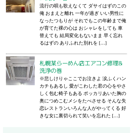
流行の唄も歌えなくて ダサイはずのこの
俺 おまえと離れ 一年が過ぎ いい男性に
なったつもりが それでもこの年齢まで俺
が育てた裸の心は おシャレをしても 車
替えても 結局変化もないまま 早く忘れ
るはずの ありふれた別れを […]
札幌某らーめん店エアコン修理&
洗浄の巻
※悲しけりゃここでお泣きよ 涙ふくハン
カチもあるし 愛がこわした君の心をやさ
しく包む椅子もある ポッカリあいた胸の
奥につめこむメシをたべさせる そんな失
恋レストランいろんな人がやってくる 好
きな女に裏切られて笑いを忘れた […]