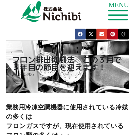
フロン排出抑制法 この３月で
３年目の節目を迎えます！
2018/03/06
業務用冷凍空調機器に使用されている
冷媒
の多くは
フロンガスですが、現在
使用されている