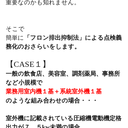
重要なのかも知れません。
そこで
簡単に
「フロン排出抑制法」による点検義
務化のおさらいをします。
【CASE１】
一般の飲食店、美容室、調剤薬局、事務所
など小規模で
業務用室内機１基＋系統室外機１基
のような組み合わせの場合・・・
室外機に記載されている圧縮機電動機定格
出力が
７．５kw
未満の場合。