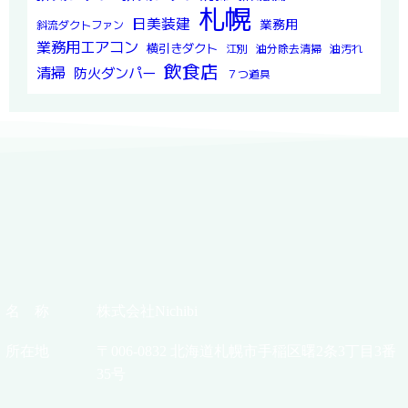
札幌
日美装建
業務用
斜流ダクトファン
業務用エアコン
横引きダクト
江別
油分除去清掃
油汚れ
飲食店
清掃
防火ダンパー
７つ道具
名 称
株式会社Nichibi
所在地
〒006-0832 北海道札幌市手稲区曙2条3丁目3番
35号