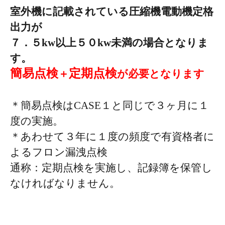
室外機に記載されている圧縮機電動機定格
出力が
７．５kw
以上５０
kw
未満
の場合となりま
す。
簡易点検
定期点検
＋
が必要となります
＊簡易点検はCASE１と同じで３ヶ月に１
度の実施。
＊あわせて３年に１度の頻度で有資格者に
よるフロン漏洩点検
通称：定期点検を実施し、記録簿を保管し
なければなりません。