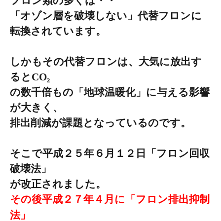
フロン類の多くは・・
「オゾン層を破壊しない」
代替フロンに
転換されています。
しかもその代替フロンは、大気に放出す
ると
CO
₂
の数千倍もの「地球温暖化」に与える影響
が大きく、
排出削減が課題となっているのです。
そこで平成２５年６月
１２
日「フロン回収
破壊法」
が改正されました。
その後
平成２７年４月
に
「フロン排出抑制
法」