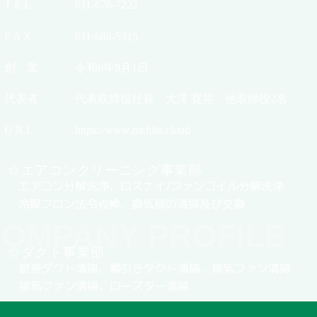
T E L
011-676-7222
F A X
011-688-5315
創 業
令和6年9月1日
代表者
代表取締役社長 大澤 寛晃 他取締役2名
U R L
https://www.nichibi.cloud
☆エアコンクリーニング事業部
エアコン分解洗浄、ロスナイ/ファンコイル分解洗浄
冷媒フロン法令点検、換気扇の清掃及び交換
OMPANY PROFILE
☆ダクト事業部
厨房ダクト清掃、横引きダクト清掃、排気ファン清掃
排気ファン清掃、ロースター清掃