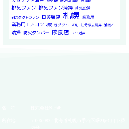
天蓋ダクト清掃
室外機
床WAX清掃
床清掃
排気ファン
排気ファン清掃
排気設備
札幌
日美装建
業務用
斜流ダクトファン
業務用エアコン
横引きダクト
江別
油分除去清掃
油汚れ
飲食店
清掃
防火ダンパー
７つ道具
名 称
株式会社Nichibi
所在地
〒006-0832 北海道札幌市手稲区曙2条3丁目3番
35号