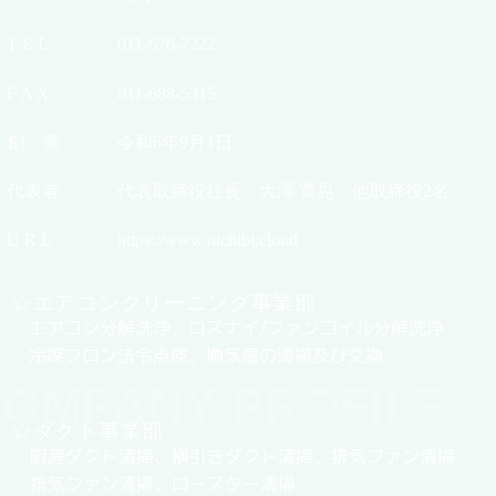
T E L
011-676-7222
F A X
011-688-5315
創 業
令和6年9月1日
代表者
代表取締役社長 大澤 寛晃 他取締役2名
U R L
https://www.nichibi.cloud
☆エアコンクリーニング事業部
エアコン分解洗浄、ロスナイ/ファンコイル分解洗浄
冷媒フロン法令点検、換気扇の清掃及び交換
OMPANY PROFILE
☆ダクト事業部
厨房ダクト清掃、横引きダクト清掃、排気ファン清掃
排気ファン清掃、ロースター清掃