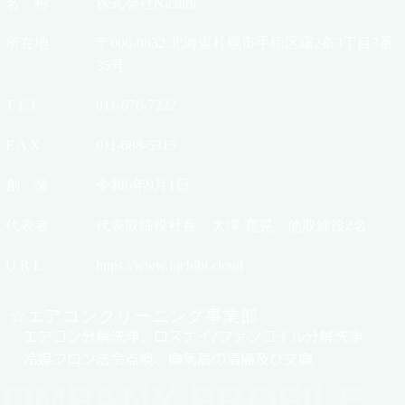
名 称
株式会社Nichibi
所在地
〒006-0832 北海道札幌市手稲区曙2条3丁目3番
35号
T E L
011-676-7222
F A X
011-688-5315
創 業
令和6年9月1日
代表者
代表取締役社長 大澤 寛晃 他取締役2名
U R L
https://www.nichibi.cloud
☆エアコンクリーニング事業部
エアコン分解洗浄、ロスナイ/ファンコイル分解洗浄
冷媒フロン法令点検、換気扇の清掃及び交換
OMPANY PROFILE