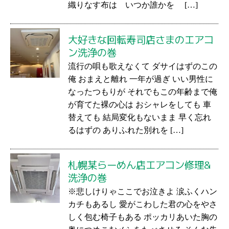
織りなす布は いつか誰かを […]
大好きな回転寿司店さまのエアコ
ン洗浄の巻
流行の唄も歌えなくて ダサイはずのこの
俺 おまえと離れ 一年が過ぎ いい男性に
なったつもりが それでもこの年齢まで俺
が育てた裸の心は おシャレをしても 車
替えても 結局変化もないまま 早く忘れ
るはずの ありふれた別れを […]
札幌某らーめん店エアコン修理&
洗浄の巻
※悲しけりゃここでお泣きよ 涙ふくハン
カチもあるし 愛がこわした君の心をやさ
しく包む椅子もある ポッカリあいた胸の