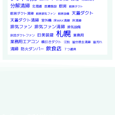
分解清掃
厨房
北海道
医療施設
厨房ダクト
天蓋ダクト
厨房ダクト清掃
厨房排気ファン
厨房設備
天蓋ダクト清掃
室外機
床WAX清掃
床清掃
排気ファン
排気ファン清掃
排気設備
札幌
日美装建
業務用
斜流ダクトファン
業務用エアコン
横引きダクト
江別
油分除去清掃
油汚れ
飲食店
清掃
防火ダンパー
７つ道具