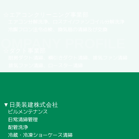
☆エアコンクリーニング事業部
エアコン分解洗浄、ロスナイ/ファンコイル分解洗浄
冷媒フロン法令点検、換気扇の清掃及び交換
OMPANY PROFILE
☆ダクト事業部
厨房ダクト清掃、横引きダクト清掃、排気ファン清掃
排気ファン清掃、ロースター清掃
▼日美装建株式会社
ビルメンテナンス
日常清掃管理
配管洗浄
冷蔵・冷凍ショーケース清掃