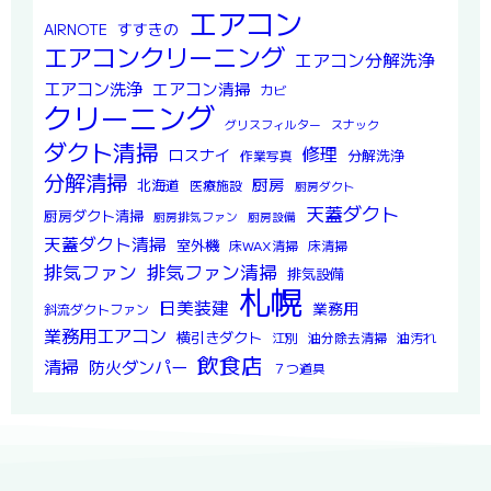
エアコン
すすきの
AIRNOTE
エアコンクリーニング
エアコン分解洗浄
エアコン洗浄
エアコン清掃
カビ
クリーニング
グリスフィルター
スナック
ダクト清掃
修理
ロスナイ
分解洗浄
作業写真
分解清掃
厨房
北海道
医療施設
厨房ダクト
天蓋ダクト
厨房ダクト清掃
厨房排気ファン
厨房設備
天蓋ダクト清掃
室外機
床WAX清掃
床清掃
排気ファン
排気ファン清掃
排気設備
札幌
日美装建
業務用
斜流ダクトファン
業務用エアコン
横引きダクト
江別
油分除去清掃
油汚れ
飲食店
清掃
防火ダンパー
７つ道具