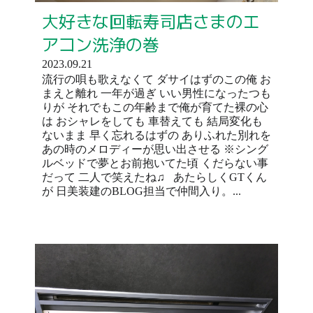
大好きな回転寿司店さまのエ
アコン洗浄の巻
2023.09.21
流行の唄も歌えなくて ダサイはずのこの俺 お
まえと離れ 一年が過ぎ いい男性になったつも
りが それでもこの年齢まで俺が育てた裸の心
は おシャレをしても 車替えても 結局変化も
ないまま 早く忘れるはずの ありふれた別れを
あの時のメロディーが思い出させる ※シング
ルベッドで夢とお前抱いてた頃 くだらない事
だって 二人で笑えたね♫ あたらしくGTくん
が 日美装建のBLOG担当で仲間入り。...