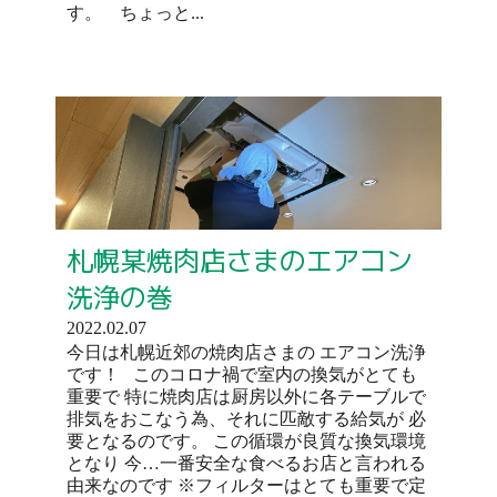
す。 ちょっと...
札幌某焼肉店さまのエアコン
洗浄の巻
2022.02.07
今日は札幌近郊の焼肉店さまの エアコン洗浄
です！ このコロナ禍で室内の換気がとても
重要で 特に焼肉店は厨房以外に各テーブルで
排気をおこなう為、それに匹敵する給気が 必
要となるのです。 この循環が良質な換気環境
となり 今…一番安全な食べるお店と言われる
由来なのです ※フィルターはとても重要で定