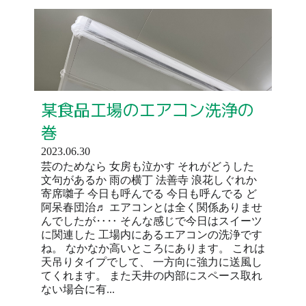
某食品工場のエアコン洗浄の
巻
2023.06.30
芸のためなら 女房も泣かす それがどうした
文句があるか 雨の横丁 法善寺 浪花しぐれか
寄席囃子 今日も呼んでる 今日も呼んでる ど
阿呆春団治♬ エアコンとは全く関係ありませ
んでしたが‥‥ そんな感じで今日はスイーツ
に関連した 工場内にあるエアコンの洗浄です
ね。 なかなか高いところにあります。 これは
天吊りタイプでして、 一方向に強力に送風し
てくれます。 また天井の内部にスペース取れ
ない場合に有...