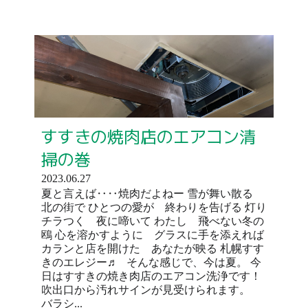
すすきの焼肉店のエアコン清
掃の巻
2023.06.27
夏と言えば‥‥焼肉だよねー 雪が舞い散る
北の街で ひとつの愛が 終わりを告げる 灯り
チラつく 夜に啼いて わたし 飛べない冬の
鴎 心を溶かすように グラスに手を添えれば
カランと店を開けた あなたが映る 札幌すす
きのエレジー♬ そんな感じで、今は夏。 今
日はすすきの焼き肉店のエアコン洗浄です！
吹出口から汚れサインが見受けられます。
バラシ...