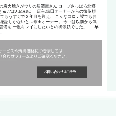
の炭火焼きがウリの居酒屋さん コープさっぽろ北郷
き＆ごはんMARO 店主:舘田オーナーからの御依頼
してもうすぐで３年目を迎え、 こんなコロナ禍でもお
 感謝しかないと…舘田オーナー。 今回は以前から気
設備を 一度キレイにしたいとの御依頼でした。 早
.