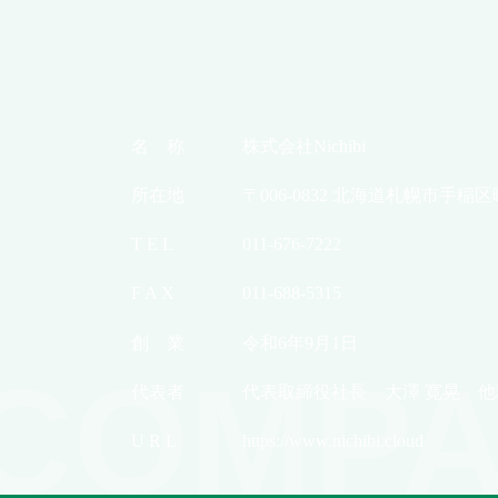
名 称
株式会社Nichibi
所在地
〒006-0832 北海道札幌市手稲区
T E L
011-676-7222
F A X
011-688-5315
創 業
令和6年9月1日
COMPA
代表者
代表取締役社長 大澤 寛晃 他
U R L
https://www.nichibi.cloud