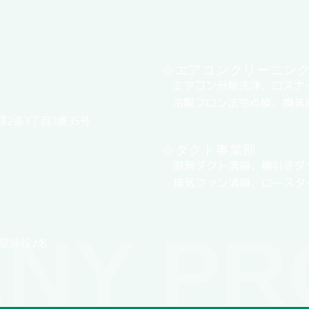
☆エアコンクリーニン
エアコン分解洗浄、ロスナ
冷媒フロン法令点検、換気
曙2条3丁目3番35号
☆ダクト事業部
厨房ダクト清掃、横引きダ
排気ファン清掃、ロースタ
NY PR
取締役2名