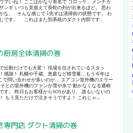
ウマいね！ ここはかなり有名で コロッケ、メンチカ
ザンギ いつも見据えて長蛇の列が出来るほど。 思わ
かな。 そんな感じで ⇩先ずは清掃前の状態です。 わ
感じです。 これはまた別系統のダクト内部です。
の厨房全体清掃の巻
で出勤だけでも大変！ 現場を任されているスタッ
！感謝！ 札幌や千歳、恵庭など積雪量…もう今年は
こで問い合わせが多いのが… エアコン室外機のエラー
…そとの室外機のファンが雪や氷で 動かなくなる通称
です。 昨日もお客様からSOSがあり、 誰もいないの
 もう見ただけで泣きそうですよ！ これじゃ...
き専門店 ダクト清掃の巻