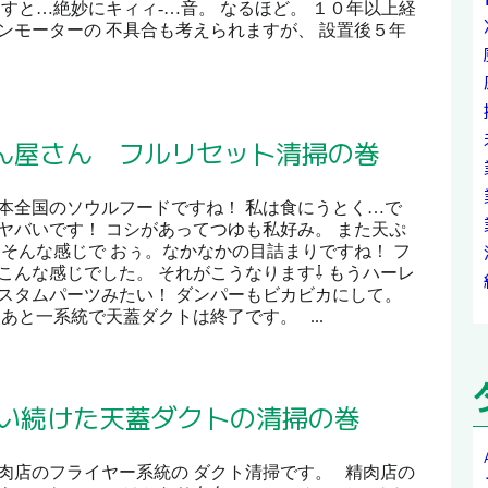
ますと…絶妙にキィィ‐…音。 なるほど。 １０年以上経
ンモーターの 不具合も考えられますが、 設置後５年
ん屋さん フルリセット清掃の巻
本全国のソウルフードですね！ 私は食にうとく…で
ヤバいです！ コシがあってつゆも私好み。 また天ぷ
 そんな感じで おぅ。なかなかの目詰まりですね！ フ
こんな感じでした。 それがこうなります⇩ もうハーレ
スタムパーツみたい！ ダンパーもビカビカにして。
あと一系統で天蓋ダクトは終了です。 ...
使い続けた天蓋ダクトの清掃の巻
肉店のフライヤー系統の ダクト清掃です。 精肉店の