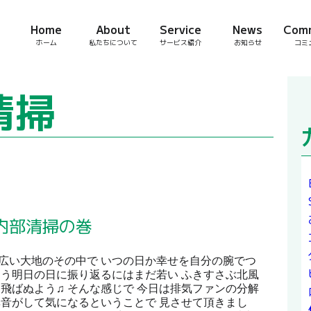
Home
About
Service
News
Com
ホーム
私たちについて
サービス紹介
お知らせ
コミ
清掃
内部清掃の巻
広い大地のその中で いつの日か幸せを自分の腕でつ
そう明日の日に振り返るにはまだ若い ふきすさぶ北風
 飛ばぬよう♫ そんな感じで 今日は排気ファンの分解
異音がして気になるということで 見させて頂きまし