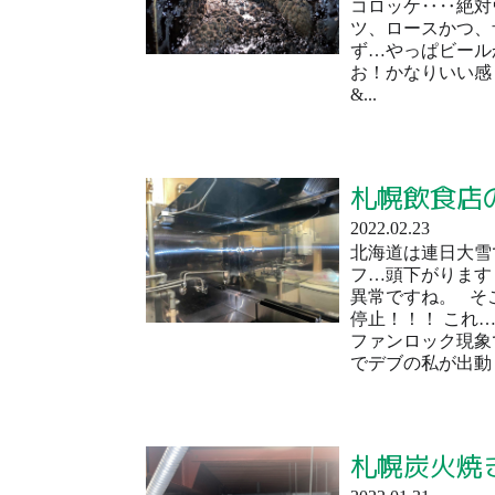
コロッケ‥‥絶対
ツ、ロースかつ、
ず…やっぱビール
お！かなりいい
&...
札幌飲食店
2022.02.23
北海道は連日大雪
フ…頭下がります
異常ですね。 そ
停止！！！ これ
ファンロック現象
でデブの私が出動！
札幌炭火焼