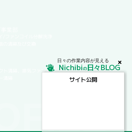
グ事業部
イ/ファンコイル分解洗浄
扇の清掃及び交換
日々の作業内容が見える
Nichibi
日
BLOG
々
の
クト清掃、排気ファン清掃
ー清掃
サイト公開
OFILE