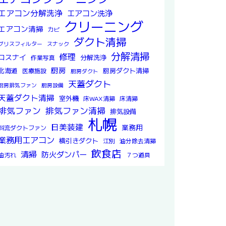
エアコン分解洗浄
エアコン洗浄
クリーニング
エアコン清掃
カビ
ダクト清掃
グリスフィルター
スナック
分解清掃
修理
ロスナイ
分解洗浄
作業写真
厨房
北海道
厨房ダクト清掃
医療施設
厨房ダクト
天蓋ダクト
厨房排気ファン
厨房設備
天蓋ダクト清掃
室外機
床WAX清掃
床清掃
排気ファン
排気ファン清掃
排気設備
札幌
日美装建
業務用
斜流ダクトファン
業務用エアコン
横引きダクト
江別
油分除去清掃
飲食店
清掃
防火ダンパー
油汚れ
７つ道具