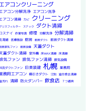
エアコンクリーニング
エアコン分解洗浄
エアコン洗浄
クリーニング
エアコン清掃
カビ
ダクト清掃
グリスフィルター
スナック
分解清掃
修理
ロスナイ
分解洗浄
作業写真
厨房
北海道
厨房ダクト清掃
医療施設
厨房ダクト
天蓋ダクト
厨房排気ファン
厨房設備
天蓋ダクト清掃
室外機
床WAX清掃
床清掃
排気ファン
排気ファン清掃
排気設備
札幌
日美装建
業務用
斜流ダクトファン
業務用エアコン
横引きダクト
江別
油分除去清掃
飲食店
清掃
防火ダンパー
油汚れ
７つ道具