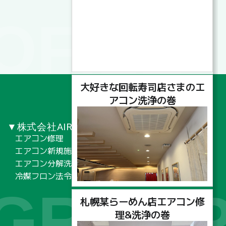
OFILE
大好きな回転寿司店さまのエ
アコン洗浄の巻
▼株式会社AIRNOTE
エアコン修理
エアコン新規施工工事
エアコン分解洗浄
冷媒フロン法令点検
 GROU
札幌某らーめん店エアコン修
理&洗浄の巻