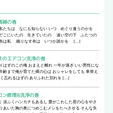
清掃の巻
私たちは なにも知らない いつ めぐり逢うのかを
 どこにいたの 生きていたの 遠い空の下 ふたつの
糸は私 織りなす布は いつか誰かを […]
まのエアコン洗浄の巻
イはずのこの俺 おまえと離れ 一年が過ぎ いい男性にな
年齢まで俺が育てた裸の心は おシャレをしても 車替え
く忘れるはずの ありふれた別れを […]
コン修理&洗浄の巻
よ 涙ふくハンカチもあるし 愛がこわした君の心をやさ
カリあいた胸の奥につめこむメシをたべさせる そんな失