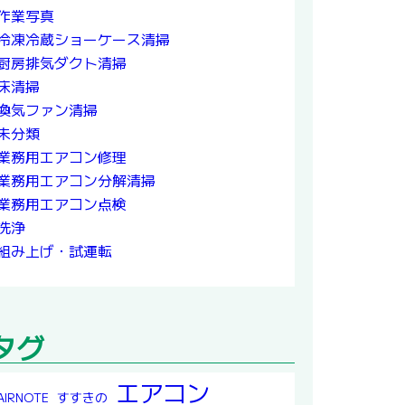
作業写真
冷凍冷蔵ショーケース清掃
厨房排気ダクト清掃
床清掃
換気ファン清掃
未分類
業務用エアコン修理
業務用エアコン分解清掃
業務用エアコン点検
洗浄
組み上げ・試運転
タグ
エアコン
すすきの
AIRNOTE