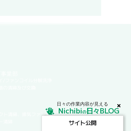
グ事業部
イ/ファンコイル分解洗浄
扇の清掃及び交換
日々の作業内容が見える
Nichibi
日
BLOG
々
の
クト清掃、排気ファン清掃
ー清掃
サイト公開