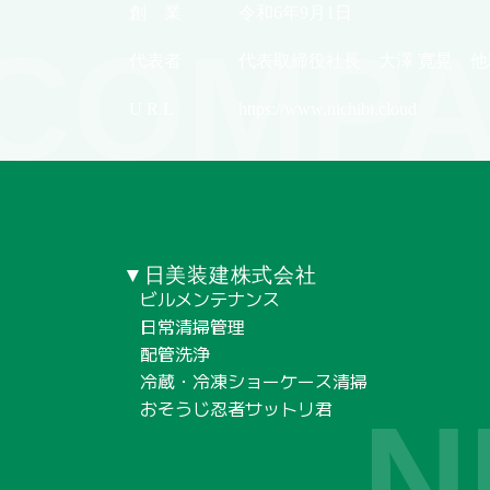
創 業
令和6年9月1日
COMPA
代表者
代表取締役社長 大澤 寛晃 他
U R L
https://www.nichibi.cloud
▼日美装建株式会社
ビルメンテナンス
日常清掃管理
配管洗浄
冷蔵・冷凍ショーケース清掃
おそうじ忍者サットリ君
N