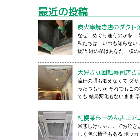
最近の投稿
炭火串焼き店のダクト
なぜ めぐり逢うのかを 
私たちは いつも知らない
物語 縦の糸はあなた 横の
大好きな回転寿司店さ
流行の唄も歌えなくて ダサ
ったつもりが それでもこの
ても 結局変化もないまま 早
札幌某らーめん店エア
※悲しけりゃここでお泣き
しく包む椅子もある ポッ