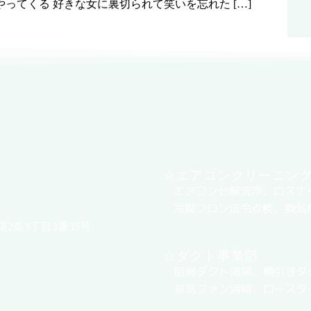
ってくる 好きな女に裏切られて笑いを忘れた […]
☆エアコンクリーニン
エアコン分解洗浄、ロスナ
冷媒フロン法令点検、換気
曙2条3丁目3番35号
☆ダクト事業部
厨房ダクト清掃、横引きダ
排気ファン清掃、ロースタ