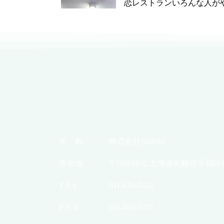
恋レストランいろんな人がや
名 称
株式会社Nichibi
所在地
〒006-0832 北海道札幌市手稲区
T E L
011-676-7222
F A X
011-688-5315