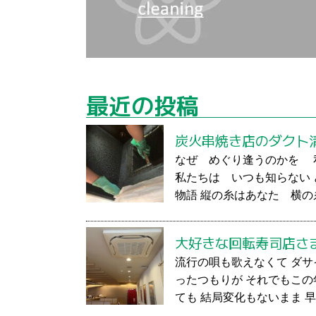
最近の投稿
炭火串焼き店のダクト
なぜ めぐり逢うのかを 
私たちは いつも知らない
物語 縦の糸はあなた 横の
大好きな回転寿司店さ
流行の唄も歌えなくて ダサ
ったつもりが それでもこの
ても 結局変化もないまま 早