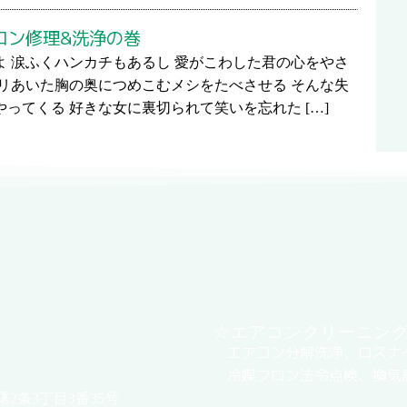
コン修理&洗浄の巻
よ 涙ふくハンカチもあるし 愛がこわした君の心をやさ
カリあいた胸の奥につめこむメシをたべさせる そんな失
ってくる 好きな女に裏切られて笑いを忘れた […]
☆エアコンクリーニン
エアコン分解洗浄、ロスナ
冷媒フロン法令点検、換気
曙2条3丁目3番35号