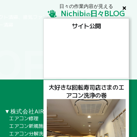
日々の作業内容が見える
Nichibi
日
BLOG
々
の
クト清掃、排気ファン清掃
ー清掃
サイト公開
OFILE
大好きな回転寿司店さまのエ
アコン洗浄の巻
▼株式会社AIRNOTE
エアコン修理
エアコン新規施工工事
エアコン分解洗浄