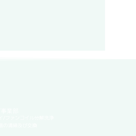
グ事業部
イ/ファンコイル分解洗浄
扇の清掃及び交換