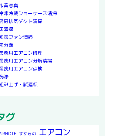
作業写真
冷凍冷蔵ショーケース清掃
厨房排気ダクト清掃
床清掃
換気ファン清掃
未分類
業務用エアコン修理
業務用エアコン分解清掃
業務用エアコン点検
洗浄
組み上げ・試運転
タグ
エアコン
すすきの
AIRNOTE