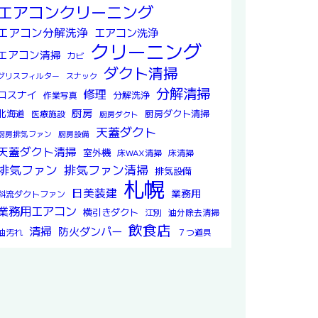
エアコンクリーニング
エアコン分解洗浄
エアコン洗浄
クリーニング
エアコン清掃
カビ
ダクト清掃
グリスフィルター
スナック
分解清掃
修理
ロスナイ
分解洗浄
作業写真
厨房
北海道
厨房ダクト清掃
医療施設
厨房ダクト
天蓋ダクト
厨房排気ファン
厨房設備
天蓋ダクト清掃
室外機
床WAX清掃
床清掃
排気ファン
排気ファン清掃
排気設備
札幌
日美装建
業務用
斜流ダクトファン
業務用エアコン
横引きダクト
江別
油分除去清掃
飲食店
清掃
防火ダンパー
油汚れ
７つ道具