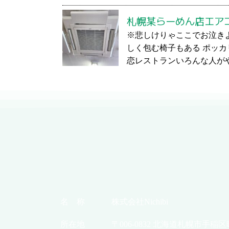
札幌某らーめん店エア
※悲しけりゃここでお泣き
しく包む椅子もある ポッ
恋レストランいろんな人がや
名 称
株式会社Nichibi
所在地
〒006-0832 北海道札幌市手稲区