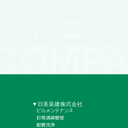
T E L
011-676-7222
F A X
011-688-5315
創 業
令和6年9月1日
COMPA
代表者
代表取締役社長 大澤 寛晃 他
U R L
https://www.nichibi.cloud
▼日美装建株式会社
ビルメンテナンス
日常清掃管理
配管洗浄