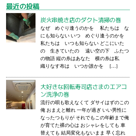
最近の投稿
炭火串焼き店のダクト清掃の巻
なぜ めぐり逢うのかを 私たちは な
にも知らない いつ めぐり逢うのかを
私たちは いつも知らない どこにいた
の 生きていたの 遠い空の下 ふたつ
の物語 縦の糸はあなた 横の糸は私
織りなす布は いつか誰かを […]
大好きな回転寿司店さまのエアコ
ン洗浄の巻
流行の唄も歌えなくて ダサイはずのこの
俺 おまえと離れ 一年が過ぎ いい男性に
なったつもりが それでもこの年齢まで俺
が育てた裸の心は おシャレをしても 車
替えても 結局変化もないまま 早く忘れ