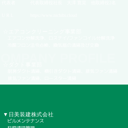
代表者
代表取締役社長 大澤 寛晃 他取締役2名
U R L
https://www.nichibi.cloud
☆エアコンクリーニング事業部
エアコン分解洗浄、ロスナイ/ファンコイル分解洗浄
冷媒フロン法令点検、換気扇の清掃及び交換
OMPANY PROFILE
☆ダクト事業部
厨房ダクト清掃、横引きダクト清掃、排気ファン清掃
排気ファン清掃、ロースター清掃
▼日美装建株式会社
ビルメンテナンス
日常清掃管理