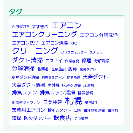
タグ
エアコン
すすきの
AIRNOTE
エアコンクリーニング
エアコン分解洗浄
エアコン洗浄
エアコン清掃
カビ
クリーニング
グリスフィルター
スナック
ダクト清掃
修理
ロスナイ
分解洗浄
作業写真
分解清掃
厨房
北海道
医療施設
厨房ダクト
天蓋ダクト
厨房ダクト清掃
厨房排気ファン
厨房設備
天蓋ダクト清掃
室外機
床WAX清掃
床清掃
排気ファン
排気ファン清掃
排気設備
札幌
日美装建
業務用
斜流ダクトファン
業務用エアコン
横引きダクト
江別
油分除去清掃
油汚れ
飲食店
清掃
防火ダンパー
７つ道具