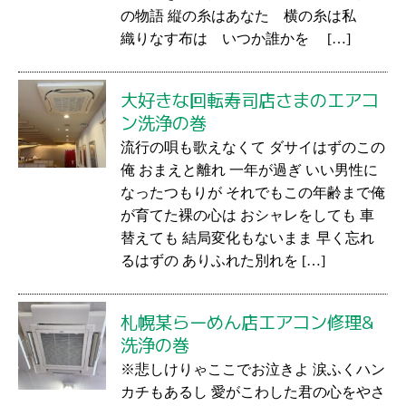
の物語 縦の糸はあなた 横の糸は私
織りなす布は いつか誰かを […]
大好きな回転寿司店さまのエアコ
ン洗浄の巻
流行の唄も歌えなくて ダサイはずのこの
俺 おまえと離れ 一年が過ぎ いい男性に
なったつもりが それでもこの年齢まで俺
が育てた裸の心は おシャレをしても 車
替えても 結局変化もないまま 早く忘れ
るはずの ありふれた別れを […]
札幌某らーめん店エアコン修理&
洗浄の巻
※悲しけりゃここでお泣きよ 涙ふくハン
カチもあるし 愛がこわした君の心をやさ