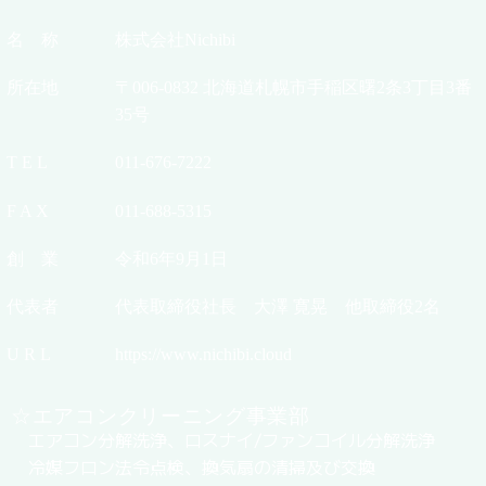
名 称
株式会社Nichibi
所在地
〒006-0832 北海道札幌市手稲区曙2条3丁目3番
35号
T E L
011-676-7222
F A X
011-688-5315
創 業
令和6年9月1日
代表者
代表取締役社長 大澤 寛晃 他取締役2名
U R L
https://www.nichibi.cloud
☆エアコンクリーニング事業部
エアコン分解洗浄、ロスナイ/ファンコイル分解洗浄
冷媒フロン法令点検、換気扇の清掃及び交換