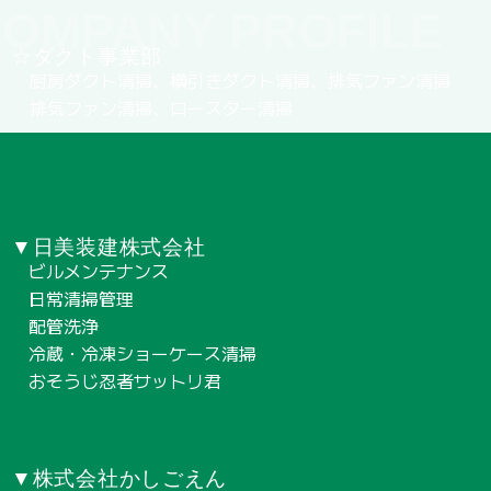
OMPANY PROFILE
☆ダクト事業部
厨房ダクト清掃、横引きダクト清掃、排気ファン清掃
排気ファン清掃、ロースター清掃
▼日美装建株式会社
ビルメンテナンス
日常清掃管理
配管洗浄
冷蔵・冷凍ショーケース清掃
おそうじ忍者サットリ君
▼株式会社かしごえん