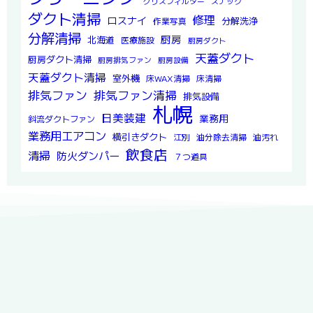
グリスフィルター
スナック
ダクト清掃
修理
ロスナイ
分解洗浄
作業写真
分解清掃
厨房
北海道
医療施設
厨房ダクト
天蓋ダクト
厨房ダクト清掃
厨房排気ファン
厨房設備
天蓋ダクト清掃
室外機
床WAX清掃
床清掃
排気ファン
排気ファン清掃
排気設備
札幌
日美装建
業務用
斜流ダクトファン
業務用エアコン
横引きダクト
江別
油分除去清掃
油汚れ
飲食店
清掃
防火ダンパー
７つ道具