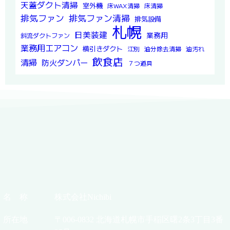
天蓋ダクト清掃
室外機
床WAX清掃
床清掃
排気ファン
排気ファン清掃
排気設備
札幌
日美装建
業務用
斜流ダクトファン
業務用エアコン
横引きダクト
江別
油分除去清掃
油汚れ
飲食店
清掃
防火ダンパー
７つ道具
名 称
株式会社Nichibi
所在地
〒006-0832 北海道札幌市手稲区曙2条3丁目3番