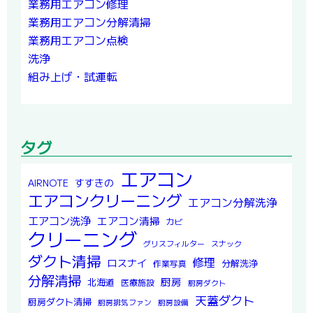
業務用エアコン修理
業務用エアコン分解清掃
業務用エアコン点検
洗浄
組み上げ・試運転
タグ
エアコン
すすきの
AIRNOTE
エアコンクリーニング
エアコン分解洗浄
エアコン洗浄
エアコン清掃
カビ
クリーニング
グリスフィルター
スナック
ダクト清掃
修理
ロスナイ
分解洗浄
作業写真
分解清掃
厨房
北海道
医療施設
厨房ダクト
天蓋ダクト
厨房ダクト清掃
厨房排気ファン
厨房設備