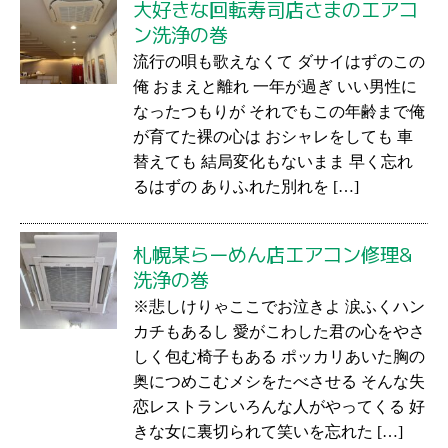
大好きな回転寿司店さまのエアコ
ン洗浄の巻
流行の唄も歌えなくて ダサイはずのこの
俺 おまえと離れ 一年が過ぎ いい男性に
なったつもりが それでもこの年齢まで俺
が育てた裸の心は おシャレをしても 車
替えても 結局変化もないまま 早く忘れ
るはずの ありふれた別れを […]
札幌某らーめん店エアコン修理&
洗浄の巻
※悲しけりゃここでお泣きよ 涙ふくハン
カチもあるし 愛がこわした君の心をやさ
しく包む椅子もある ポッカリあいた胸の
奥につめこむメシをたべさせる そんな失
恋レストランいろんな人がやってくる 好
きな女に裏切られて笑いを忘れた […]