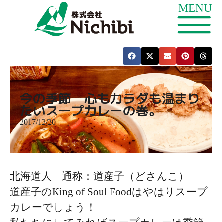
今の季節 心もカラダも温まり
たいスープカレーの巻。
2017/12/20
北海道人 通称：道産子（どさんこ）
道産子の
King of Soul Food
はやはりスープ
カレーでしょう！