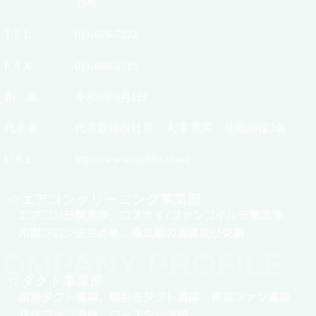
35号
T E L
011-676-7222
F A X
011-688-5315
創 業
令和6年9月1日
代表者
代表取締役社長 大澤 寛晃 他取締役2名
U R L
https://www.nichibi.cloud
☆エアコンクリーニング事業部
エアコン分解洗浄、ロスナイ/ファンコイル分解洗浄
冷媒フロン法令点検、換気扇の清掃及び交換
OMPANY PROFILE
☆ダクト事業部
厨房ダクト清掃、横引きダクト清掃、排気ファン清掃
排気ファン清掃、ロースター清掃