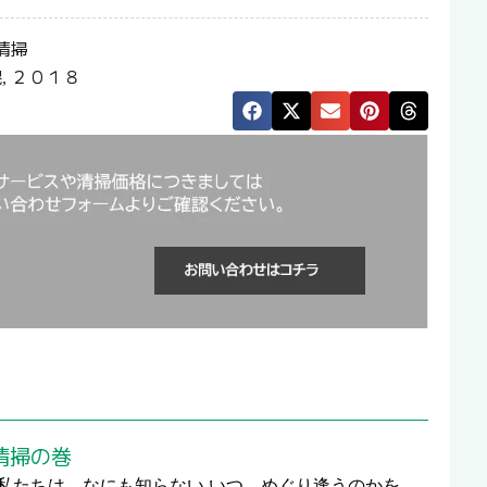
清掃
幌
２０１８
,
清掃の巻
私たちは なにも知らない いつ めぐり逢うのかを