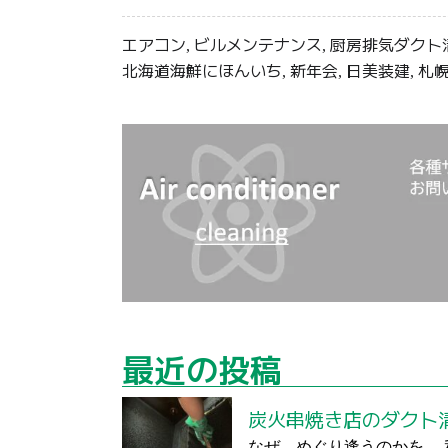
エアコン
ビルメンテナンス
厨房排気ダクト
,
,
北海道海鮮にほんいち
新年会
日美装建
札
,
,
,
最近の投稿
炭火串焼き店のダクト
なぜ めぐり逢うのかを 