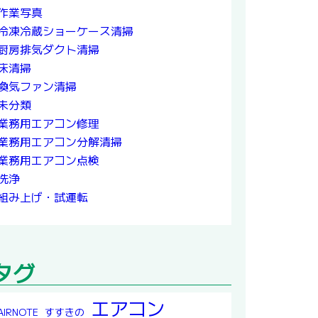
作業写真
冷凍冷蔵ショーケース清掃
厨房排気ダクト清掃
床清掃
換気ファン清掃
未分類
業務用エアコン修理
業務用エアコン分解清掃
業務用エアコン点検
洗浄
組み上げ・試運転
タグ
エアコン
すすきの
AIRNOTE