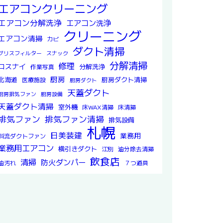
エアコンクリーニング
エアコン分解洗浄
エアコン洗浄
クリーニング
エアコン清掃
カビ
ダクト清掃
グリスフィルター
スナック
分解清掃
修理
ロスナイ
分解洗浄
作業写真
厨房
北海道
厨房ダクト清掃
医療施設
厨房ダクト
天蓋ダクト
厨房排気ファン
厨房設備
天蓋ダクト清掃
室外機
床WAX清掃
床清掃
排気ファン
排気ファン清掃
排気設備
札幌
日美装建
業務用
斜流ダクトファン
業務用エアコン
横引きダクト
江別
油分除去清掃
飲食店
清掃
防火ダンパー
油汚れ
７つ道具