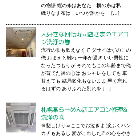
の物語 縦の糸はあなた 横の糸は私
織りなす布は いつか誰かを […]
大好きな回転寿司店さまのエアコ
ン洗浄の巻
流行の唄も歌えなくて ダサイはずのこの
俺 おまえと離れ 一年が過ぎ いい男性に
なったつもりが それでもこの年齢まで俺
が育てた裸の心は おシャレをしても 車
替えても 結局変化もないまま 早く忘れ
るはずの ありふれた別れを […]
札幌某らーめん店エアコン修理&
洗浄の巻
※悲しけりゃここでお泣きよ 涙ふくハン
カチもあるし 愛がこわした君の心をやさ