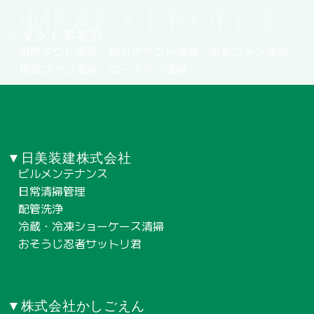
OMPANY PROFILE
☆ダクト事業部
厨房ダクト清掃、横引きダクト清掃、排気ファン清掃
排気ファン清掃、ロースター清掃
▼日美装建株式会社
ビルメンテナンス
日常清掃管理
配管洗浄
冷蔵・冷凍ショーケース清掃
おそうじ忍者サットリ君
▼株式会社かしごえん