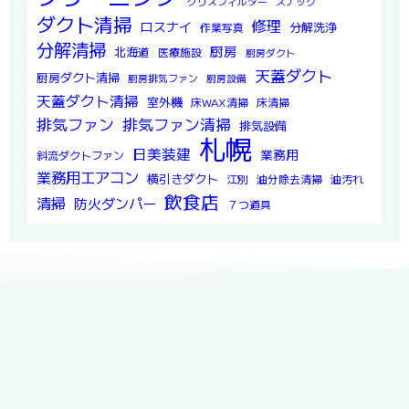
グリスフィルター
スナック
ダクト清掃
修理
ロスナイ
分解洗浄
作業写真
分解清掃
厨房
北海道
医療施設
厨房ダクト
天蓋ダクト
厨房ダクト清掃
厨房排気ファン
厨房設備
天蓋ダクト清掃
室外機
床WAX清掃
床清掃
排気ファン
排気ファン清掃
排気設備
札幌
日美装建
業務用
斜流ダクトファン
業務用エアコン
横引きダクト
江別
油分除去清掃
油汚れ
飲食店
清掃
防火ダンパー
７つ道具