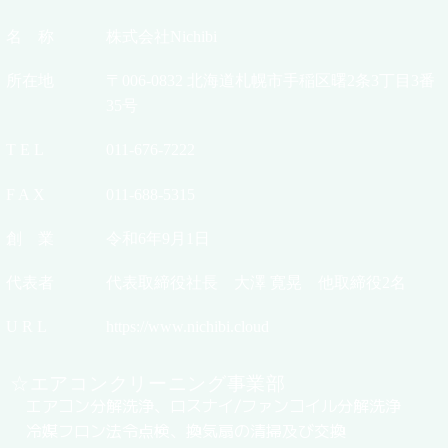
名 称
株式会社Nichibi
所在地
〒006-0832 北海道札幌市手稲区曙2条3丁目3番
35号
T E L
011-676-7222
F A X
011-688-5315
創 業
令和6年9月1日
代表者
代表取締役社長 大澤 寛晃 他取締役2名
U R L
https://www.nichibi.cloud
☆エアコンクリーニング事業部
エアコン分解洗浄、ロスナイ/ファンコイル分解洗浄
冷媒フロン法令点検、換気扇の清掃及び交換