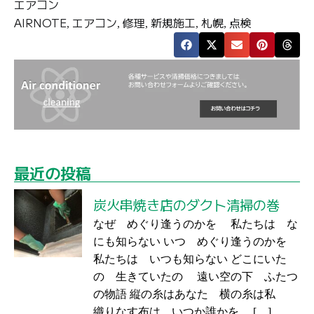
エアコン
AIRNOTE
エアコン
修理
新規施工
札幌
点検
,
,
,
,
,
最近の投稿
炭火串焼き店のダクト清掃の巻
なぜ めぐり逢うのかを 私たちは な
にも知らない いつ めぐり逢うのかを
私たちは いつも知らない どこにいた
の 生きていたの 遠い空の下 ふたつ
の物語 縦の糸はあなた 横の糸は私
織りなす布は いつか誰かを […]