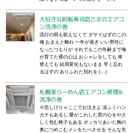
大好きな回転寿司店さまのエアコ
ン洗浄の巻
流行の唄も歌えなくて ダサイはずのこの
俺 おまえと離れ 一年が過ぎ いい男性に
なったつもりが それでもこの年齢まで俺
が育てた裸の心は おシャレをしても 車
替えても 結局変化もないまま 早く忘れ
るはずの ありふれた別れを […]
札幌某らーめん店エアコン修理&
洗浄の巻
※悲しけりゃここでお泣きよ 涙ふくハン
カチもあるし 愛がこわした君の心をやさ
しく包む椅子もある ポッカリあいた胸の
奥につめこむメシをたべさせる そんな失