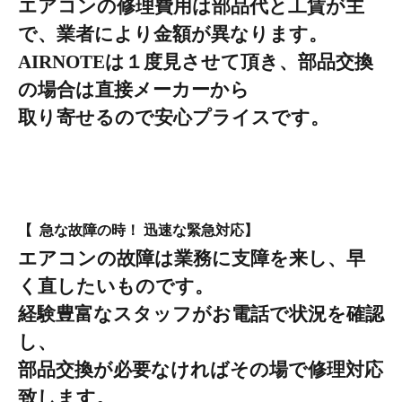
エアコンの修理費用は部品代と工賃が主
で、
業者により金額が異なります。
AIRNOTE
は
１
度見させて頂き、部品交換
の場合は
直接メーカーから
取り寄
せるので安心プライスです。
【 急な故障の時！ 迅速な緊急対応】
エアコンの故障は業務に支障を来し、早
く直したいものです。
経験豊富な
スタッフがお電話で状況を確認
し、
部品交換が必要
なければ
その場で修理
対応
致します。