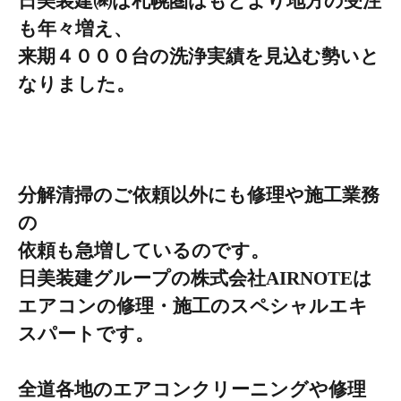
日美装建㈱は札幌圏はもとより地方の受注
も年々増え、
来期４０００台の洗浄実績を見込む勢いと
なりました。
分解清掃のご依頼以外にも修理や施工業務
の
依頼
も急増しているのです。
日美装建グループの
株式会社
AIRNOTE
は
エアコンの
修理・
施工のスペシャルエキ
スパートです。
全道各地のエアコンクリーニングや修理