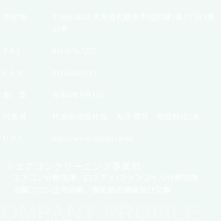
所在地
〒006-0832 北海道札幌市手稲区曙2条3丁目3番
35号
T E L
011-676-7222
F A X
011-688-5315
創 業
令和6年9月1日
代表者
代表取締役社長 大澤 寛晃 他取締役2名
U R L
https://www.nichibi.cloud
☆エアコンクリーニング事業部
エアコン分解洗浄、ロスナイ/ファンコイル分解洗浄
冷媒フロン法令点検、換気扇の清掃及び交換
OMPANY PROFILE