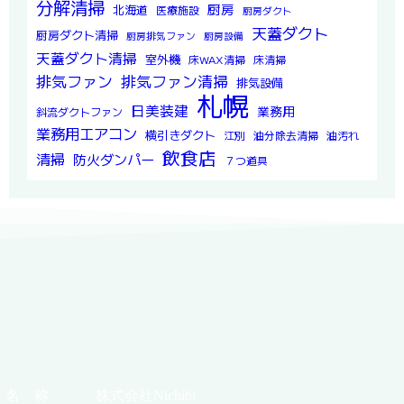
分解清掃
厨房
北海道
医療施設
厨房ダクト
天蓋ダクト
厨房ダクト清掃
厨房排気ファン
厨房設備
天蓋ダクト清掃
室外機
床WAX清掃
床清掃
排気ファン
排気ファン清掃
排気設備
札幌
日美装建
業務用
斜流ダクトファン
業務用エアコン
横引きダクト
江別
油分除去清掃
油汚れ
飲食店
清掃
防火ダンパー
７つ道具
名 称
株式会社Nichibi