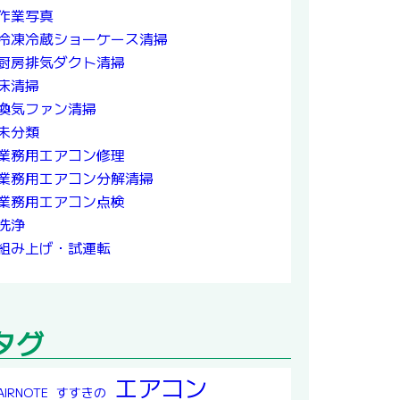
作業写真
冷凍冷蔵ショーケース清掃
厨房排気ダクト清掃
床清掃
換気ファン清掃
未分類
業務用エアコン修理
業務用エアコン分解清掃
業務用エアコン点検
洗浄
組み上げ・試運転
タグ
エアコン
すすきの
AIRNOTE