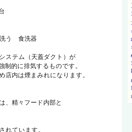
台
洗う 食洗器
システム（天蓋ダクト）が
強制的に排気するものです。
め店内は煙まみれになります。
は、精々フード内部と
されています。