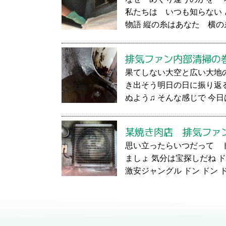
私たちは いつも知らない
物語 縦の糸はあなた 横の
排気ファン内部清掃の
果てしない大空と広い大地
き出そう明日の日に振り返
ぬよう♫ そんな感じで 今日
某焼き肉店 排気ファ
思い立ったらいつだって 
ましょ 気分は宝探しだね ド
激安ジャングル ドン ドン ド