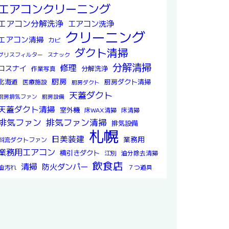
エアコンクリーニング
エアコン分解洗浄
エアコン洗浄
クリーニング
エアコン清掃
カビ
ダクト清掃
グリスフィルター
スナック
分解清掃
修理
ロスナイ
分解洗浄
作業写真
厨房
北海道
厨房ダクト清掃
医療施設
厨房ダクト
天蓋ダクト
厨房排気ファン
厨房設備
天蓋ダクト清掃
室外機
床WAX清掃
床清掃
排気ファン
排気ファン清掃
排気設備
札幌
日美装建
業務用
斜流ダクトファン
業務用エアコン
横引きダクト
江別
油分除去清掃
飲食店
清掃
防火ダンパー
油汚れ
７つ道具