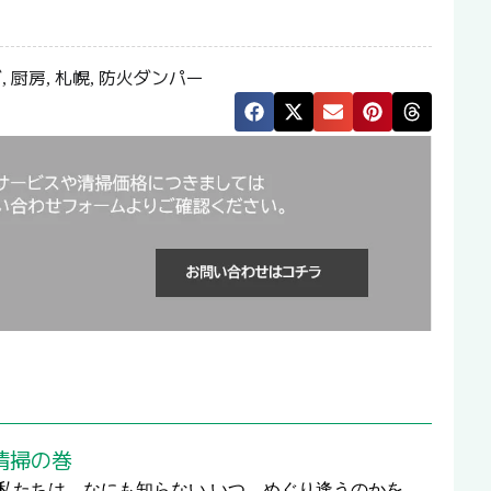
グ
厨房
札幌
防火ダンパー
,
,
,
清掃の巻
私たちは なにも知らない いつ めぐり逢うのかを