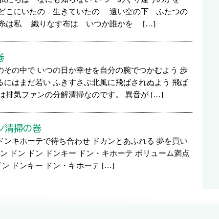
 どこにいたの 生きていたの 遠い空の下 ふたつの
糸は私 織りなす布は いつか誰かを […]
巻
のその中で いつの日か幸せを自分の腕でつかむよう 歩
るにはまだ若い ふきすさぶ北風に飛ばされぬよう 飛ば
は排気ファンの分解清掃なのです。 異音が […]
ン清掃の巻
ドンキホーテで待ち合わせ ドカンとあふれる 夢を買い
ン ドン ドン ドンキー ドン・キホーテ ボリューム満点
ン ドンキー ドン・キホーテ […]