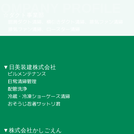
OMPANY PROFILE
☆ダクト事業部
厨房ダクト清掃、横引きダクト清掃、排気ファン清掃
排気ファン清掃、ロースター清掃
▼日美装建株式会社
ビルメンテナンス
日常清掃管理
配管洗浄
冷蔵・冷凍ショーケース清掃
おそうじ忍者サットリ君
▼株式会社かしごえん