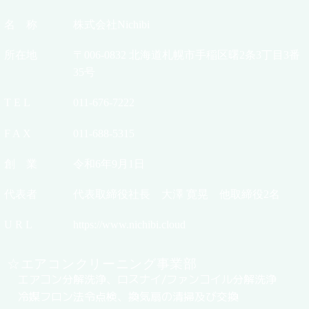
名 称
株式会社Nichibi
所在地
〒006-0832 北海道札幌市手稲区曙2条3丁目3番
35号
T E L
011-676-7222
F A X
011-688-5315
創 業
令和6年9月1日
代表者
代表取締役社長 大澤 寛晃 他取締役2名
U R L
https://www.nichibi.cloud
☆エアコンクリーニング事業部
エアコン分解洗浄、ロスナイ/ファンコイル分解洗浄
冷媒フロン法令点検、換気扇の清掃及び交換