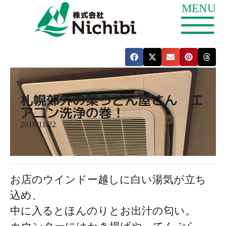
札幌郊外の某うどん屋さん エ
アコン洗浄の巻！
2018/11/22
お店のウインドー越しに白い湯気が立ち
込め、
中に入るとほんのりとお出汁の匂い。