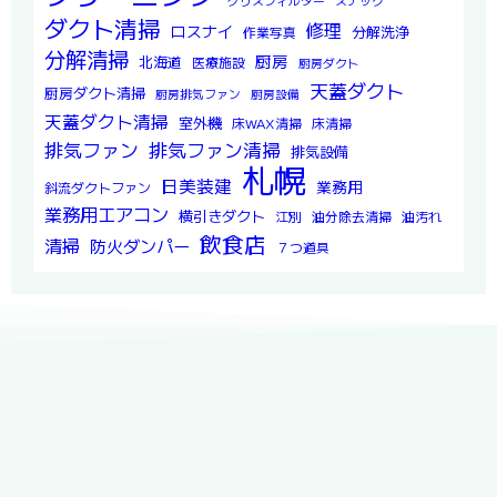
グリスフィルター
スナック
ダクト清掃
修理
ロスナイ
分解洗浄
作業写真
分解清掃
厨房
北海道
医療施設
厨房ダクト
天蓋ダクト
厨房ダクト清掃
厨房排気ファン
厨房設備
天蓋ダクト清掃
室外機
床WAX清掃
床清掃
排気ファン
排気ファン清掃
排気設備
札幌
日美装建
業務用
斜流ダクトファン
業務用エアコン
横引きダクト
江別
油分除去清掃
油汚れ
飲食店
清掃
防火ダンパー
７つ道具