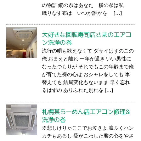
の物語 縦の糸はあなた 横の糸は私
織りなす布は いつか誰かを […]
大好きな回転寿司店さまのエアコ
ン洗浄の巻
流行の唄も歌えなくて ダサイはずのこの
俺 おまえと離れ 一年が過ぎ いい男性に
なったつもりが それでもこの年齢まで俺
が育てた裸の心は おシャレをしても 車
替えても 結局変化もないまま 早く忘れ
るはずの ありふれた別れを […]
札幌某らーめん店エアコン修理&
洗浄の巻
※悲しけりゃここでお泣きよ 涙ふくハン
カチもあるし 愛がこわした君の心をやさ