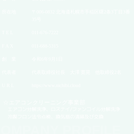
所在地
〒006-0832 北海道札幌市手稲区曙2条3丁目3番
35号
T E L
011-676-7222
F A X
011-688-5315
創 業
令和6年9月1日
代表者
代表取締役社長 大澤 寛晃 他取締役2名
U R L
https://www.nichibi.cloud
☆エアコンクリーニング事業部
エアコン分解洗浄、ロスナイ/ファンコイル分解洗浄
冷媒フロン法令点検、換気扇の清掃及び交換
OMPANY PROFILE