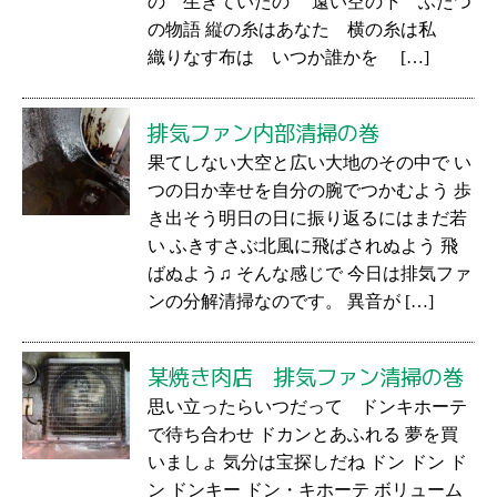
の 生きていたの 遠い空の下 ふたつ
の物語 縦の糸はあなた 横の糸は私
織りなす布は いつか誰かを […]
排気ファン内部清掃の巻
果てしない大空と広い大地のその中で い
つの日か幸せを自分の腕でつかむよう 歩
き出そう明日の日に振り返るにはまだ若
い ふきすさぶ北風に飛ばされぬよう 飛
ばぬよう♫ そんな感じで 今日は排気ファ
ンの分解清掃なのです。 異音が […]
某焼き肉店 排気ファン清掃の巻
思い立ったらいつだって ドンキホーテ
で待ち合わせ ドカンとあふれる 夢を買
いましょ 気分は宝探しだね ドン ドン ド
ン ドンキー ドン・キホーテ ボリューム