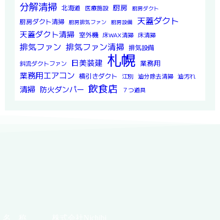
分解清掃
厨房
北海道
医療施設
厨房ダクト
天蓋ダクト
厨房ダクト清掃
厨房排気ファン
厨房設備
天蓋ダクト清掃
室外機
床WAX清掃
床清掃
排気ファン
排気ファン清掃
排気設備
札幌
日美装建
業務用
斜流ダクトファン
業務用エアコン
横引きダクト
江別
油分除去清掃
油汚れ
飲食店
清掃
防火ダンパー
７つ道具
名 称
株式会社Nichibi