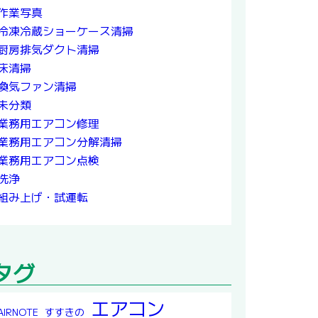
作業写真
冷凍冷蔵ショーケース清掃
厨房排気ダクト清掃
床清掃
換気ファン清掃
未分類
業務用エアコン修理
業務用エアコン分解清掃
業務用エアコン点検
洗浄
組み上げ・試運転
タグ
エアコン
すすきの
AIRNOTE