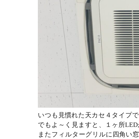
いつも見慣れた天カセ４タイプで
でもよ～く見ますと、１ヶ所LE
またフィルターグリルに四角い