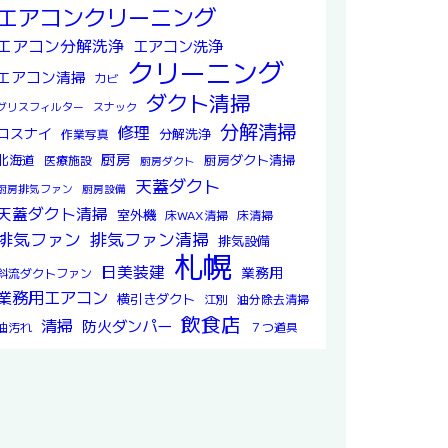
エアコンクリーニング
エアコン分解洗浄
エアコン洗浄
クリーニング
エアコン清掃
カビ
ダクト清掃
グリスフィルター
スナック
分解清掃
修理
ロスナイ
分解洗浄
作業写真
厨房
北海道
厨房ダクト清掃
医療施設
厨房ダクト
天蓋ダクト
厨房排気ファン
厨房設備
天蓋ダクト清掃
室外機
床WAX清掃
床清掃
排気ファン
排気ファン清掃
排気設備
札幌
日美装建
業務用
斜流ダクトファン
業務用エアコン
横引きダクト
江別
油分除去清掃
飲食店
清掃
防火ダンパー
油汚れ
７つ道具