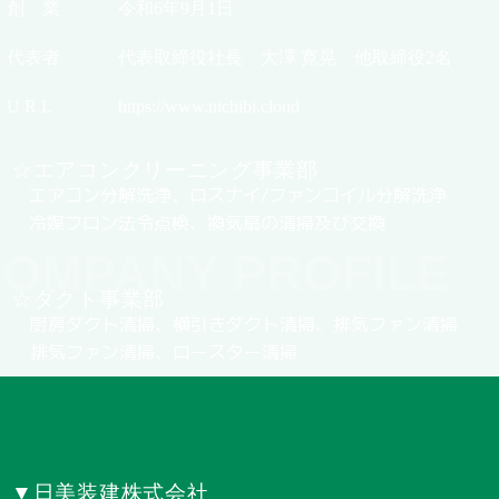
創 業
令和6年9月1日
代表者
代表取締役社長 大澤 寛晃 他取締役2名
U R L
https://www.nichibi.cloud
☆エアコンクリーニング事業部
エアコン分解洗浄、ロスナイ/ファンコイル分解洗浄
冷媒フロン法令点検、換気扇の清掃及び交換
OMPANY PROFILE
☆ダクト事業部
厨房ダクト清掃、横引きダクト清掃、排気ファン清掃
排気ファン清掃、ロースター清掃
▼日美装建株式会社