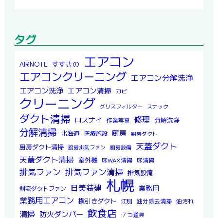
タグ
エアコン
すすきの
AIRNOTE
エアコンクリーニング
エアコン分解洗浄
エアコン洗浄
エアコン清掃
カビ
クリーニング
グリスフィルター
スナック
ダクト清掃
修理
ロスナイ
分解洗浄
作業写真
分解清掃
厨房
北海道
医療施設
厨房ダクト
天蓋ダクト
厨房ダクト清掃
厨房排気ファン
厨房設備
天蓋ダクト清掃
室外機
床WAX清掃
床清掃
排気ファン
排気ファン清掃
排気設備
札幌
日美装建
業務用
斜流ダクトファン
業務用エアコン
横引きダクト
江別
油分除去清掃
油汚れ
飲食店
清掃
防火ダンパー
７つ道具