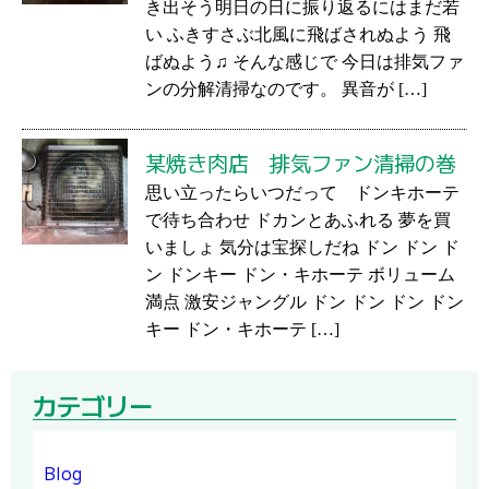
き出そう明日の日に振り返るにはまだ若
い ふきすさぶ北風に飛ばされぬよう 飛
ばぬよう♫ そんな感じで 今日は排気ファ
ンの分解清掃なのです。 異音が […]
某焼き肉店 排気ファン清掃の巻
思い立ったらいつだって ドンキホーテ
で待ち合わせ ドカンとあふれる 夢を買
いましょ 気分は宝探しだね ドン ドン ド
ン ドンキー ドン・キホーテ ボリューム
満点 激安ジャングル ドン ドン ドン ドン
キー ドン・キホーテ […]
カテゴリー
Blog