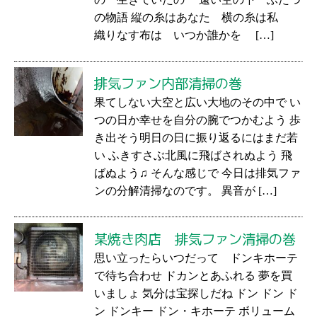
の物語 縦の糸はあなた 横の糸は私
織りなす布は いつか誰かを […]
排気ファン内部清掃の巻
果てしない大空と広い大地のその中で い
つの日か幸せを自分の腕でつかむよう 歩
き出そう明日の日に振り返るにはまだ若
い ふきすさぶ北風に飛ばされぬよう 飛
ばぬよう♫ そんな感じで 今日は排気ファ
ンの分解清掃なのです。 異音が […]
某焼き肉店 排気ファン清掃の巻
思い立ったらいつだって ドンキホーテ
で待ち合わせ ドカンとあふれる 夢を買
いましょ 気分は宝探しだね ドン ドン ド
ン ドンキー ドン・キホーテ ボリューム