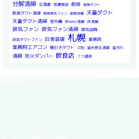
分解清掃
厨房
北海道
医療施設
厨房ダクト
天蓋ダクト
厨房ダクト清掃
厨房排気ファン
厨房設備
天蓋ダクト清掃
室外機
床WAX清掃
床清掃
排気ファン
排気ファン清掃
排気設備
札幌
日美装建
業務用
斜流ダクトファン
業務用エアコン
横引きダクト
江別
油分除去清掃
油汚れ
飲食店
清掃
防火ダンパー
７つ道具
名 称
株式会社Nichibi