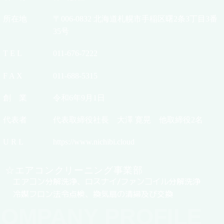
所在地
〒006-0832 北海道札幌市手稲区曙2条3丁目3番
35号
T E L
011-676-7222
F A X
011-688-5315
創 業
令和6年9月1日
代表者
代表取締役社長 大澤 寛晃 他取締役2名
U R L
https://www.nichibi.cloud
☆エアコンクリーニング事業部
エアコン分解洗浄、ロスナイ/ファンコイル分解洗浄
冷媒フロン法令点検、換気扇の清掃及び交換
OMPANY PROFILE