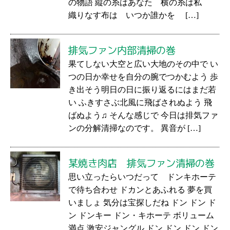
の物語 縦の糸はあなた 横の糸は私
織りなす布は いつか誰かを […]
排気ファン内部清掃の巻
果てしない大空と広い大地のその中で い
つの日か幸せを自分の腕でつかむよう 歩
き出そう明日の日に振り返るにはまだ若
い ふきすさぶ北風に飛ばされぬよう 飛
ばぬよう♫ そんな感じで 今日は排気ファ
ンの分解清掃なのです。 異音が […]
某焼き肉店 排気ファン清掃の巻
思い立ったらいつだって ドンキホーテ
で待ち合わせ ドカンとあふれる 夢を買
いましょ 気分は宝探しだね ドン ドン ド
ン ドンキー ドン・キホーテ ボリューム
満点 激安ジャングル ドン ドン ドン ドン