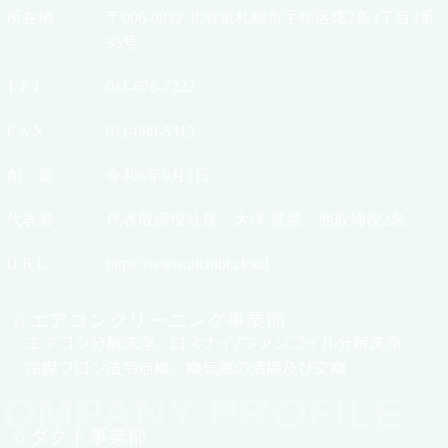
所在地
〒006-0832 北海道札幌市手稲区曙2条3丁目3番
35号
T E L
011-676-7222
F A X
011-688-5315
創 業
令和6年9月1日
代表者
代表取締役社長 大澤 寛晃 他取締役2名
U R L
https://www.nichibi.cloud
☆エアコンクリーニング事業部
エアコン分解洗浄、ロスナイ/ファンコイル分解洗浄
冷媒フロン法令点検、換気扇の清掃及び交換
OMPANY PROFILE
☆ダクト事業部