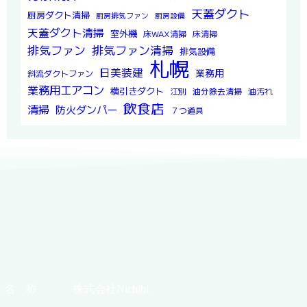
天蓋ダクト
厨房ダクト清掃
厨房排気ファン
厨房設備
天蓋ダクト清掃
室外機
床WAX清掃
床清掃
排気ファン
排気ファン清掃
排気設備
札幌
日美装建
業務用
斜流ダクトファン
業務用エアコン
横引きダクト
江別
油分除去清掃
油汚れ
飲食店
清掃
防火ダンパー
７つ道具
名 称
株式会社Nichibi