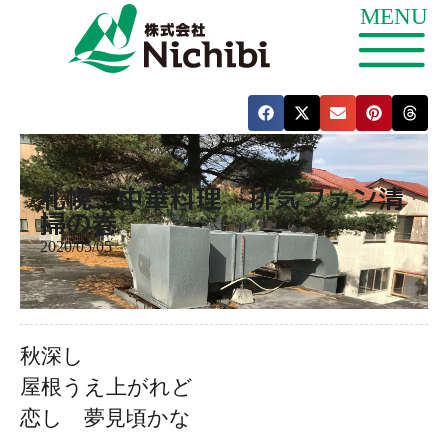
札幌 中華料理 排気ファン清
掃の巻
2020/05/05
秋深し
屋根うえ上がれど
恋し 夢見頃かな