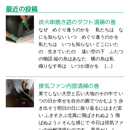
最近の投稿
炭火串焼き店のダクト清掃の巻
なぜ めぐり逢うのかを 私たちは な
にも知らない いつ めぐり逢うのかを
私たちは いつも知らない どこにいた
の 生きていたの 遠い空の下 ふたつ
の物語 縦の糸はあなた 横の糸は私
織りなす布は いつか誰かを […]
排気ファン内部清掃の巻
果てしない大空と広い大地のその中で い
つの日か幸せを自分の腕でつかむよう 歩
き出そう明日の日に振り返るにはまだ若
い ふきすさぶ北風に飛ばされぬよう 飛
ばぬよう♫ そんな感じで 今日は排気ファ
ンの分解清掃なのです。 異音が […]