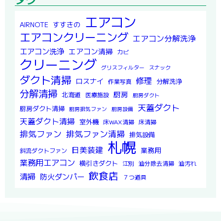
エアコン
すすきの
AIRNOTE
エアコンクリーニング
エアコン分解洗浄
エアコン洗浄
エアコン清掃
カビ
クリーニング
グリスフィルター
スナック
ダクト清掃
修理
ロスナイ
分解洗浄
作業写真
分解清掃
厨房
北海道
医療施設
厨房ダクト
天蓋ダクト
厨房ダクト清掃
厨房排気ファン
厨房設備
天蓋ダクト清掃
室外機
床WAX清掃
床清掃
排気ファン
排気ファン清掃
排気設備
札幌
日美装建
業務用
斜流ダクトファン
業務用エアコン
横引きダクト
江別
油分除去清掃
油汚れ
飲食店
清掃
防火ダンパー
７つ道具