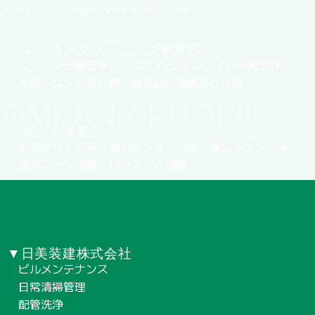
U R L
https://www.nichibi.cloud
☆エアコンクリーニング事業部
エアコン分解洗浄、ロスナイ/ファンコイル分解洗浄
冷媒フロン法令点検、換気扇の清掃及び交換
OMPANY PROFILE
☆ダクト事業部
厨房ダクト清掃、横引きダクト清掃、排気ファン清掃
排気ファン清掃、ロースター清掃
▼日美装建株式会社
ビルメンテナンス
日常清掃管理
配管洗浄