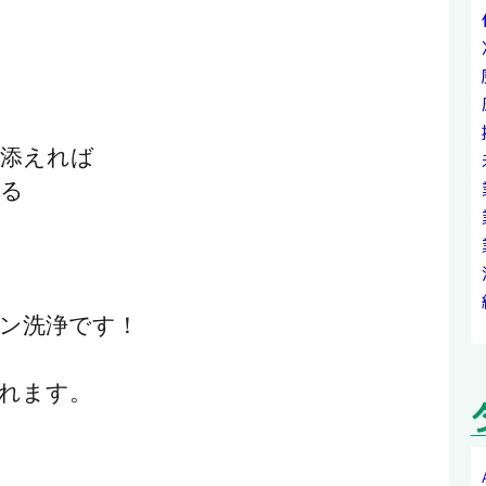
を添えれば
映る
ン洗浄です！
れます。