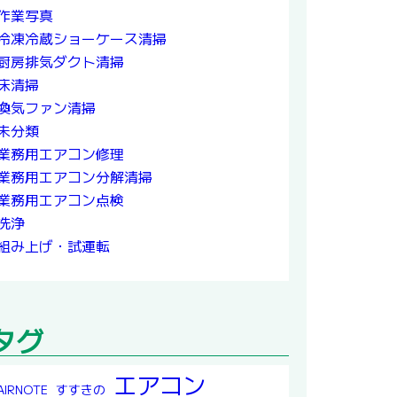
作業写真
冷凍冷蔵ショーケース清掃
厨房排気ダクト清掃
床清掃
換気ファン清掃
未分類
業務用エアコン修理
業務用エアコン分解清掃
業務用エアコン点検
洗浄
組み上げ・試運転
タグ
エアコン
すすきの
AIRNOTE