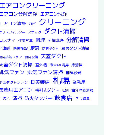
エアコンクリーニング
エアコン分解洗浄
エアコン洗浄
クリーニング
エアコン清掃
カビ
ダクト清掃
グリスフィルター
スナック
分解清掃
修理
ロスナイ
分解洗浄
作業写真
厨房
北海道
厨房ダクト清掃
医療施設
厨房ダクト
天蓋ダクト
厨房排気ファン
厨房設備
天蓋ダクト清掃
室外機
床WAX清掃
床清掃
排気ファン
排気ファン清掃
排気設備
札幌
日美装建
業務用
斜流ダクトファン
業務用エアコン
横引きダクト
江別
油分除去清掃
飲食店
清掃
防火ダンパー
油汚れ
７つ道具