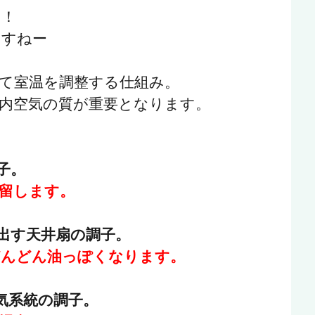
た！
ますねー
て室温を調整する仕組み。
内空気の質が重要となります。
子。
留します。
出す天井扇の調子。
どんどん油っぽくなります。
気系統の調子。