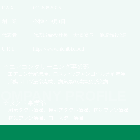
F A X
011-688-5315
創 業
令和6年9月1日
代表者
代表取締役社長 大澤 寛晃 他取締役2名
U R L
https://www.nichibi.cloud
☆エアコンクリーニング事業部
エアコン分解洗浄、ロスナイ/ファンコイル分解洗浄
冷媒フロン法令点検、換気扇の清掃及び交換
OMPANY PROFILE
☆ダクト事業部
厨房ダクト清掃、横引きダクト清掃、排気ファン清掃
排気ファン清掃、ロースター清掃