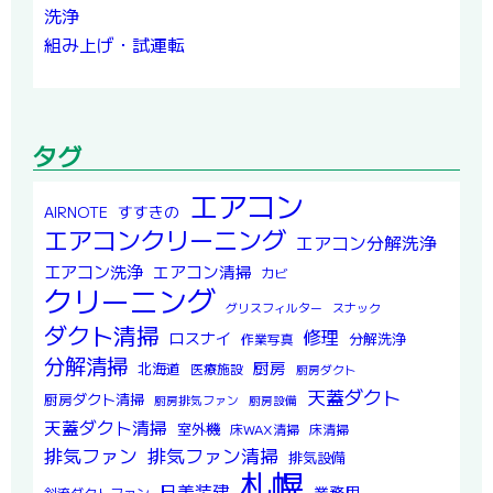
洗浄
組み上げ・試運転
タグ
エアコン
すすきの
AIRNOTE
エアコンクリーニング
エアコン分解洗浄
エアコン洗浄
エアコン清掃
カビ
クリーニング
グリスフィルター
スナック
ダクト清掃
修理
ロスナイ
分解洗浄
作業写真
分解清掃
厨房
北海道
医療施設
厨房ダクト
天蓋ダクト
厨房ダクト清掃
厨房排気ファン
厨房設備
天蓋ダクト清掃
室外機
床WAX清掃
床清掃
排気ファン
排気ファン清掃
排気設備
札幌
日美装建
業務用
斜流ダクトファン