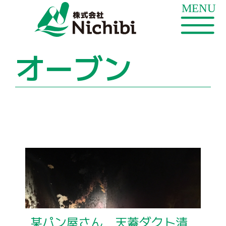
オーブン
某パン屋さん 天蓋ダクト清