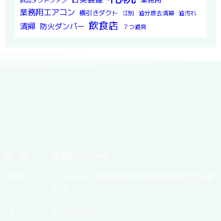
業務用エアコン
横引きダクト
江別
油分除去清掃
油汚れ
飲食店
清掃
防火ダンパー
７つ道具
名 称
株式会社Nichibi
所在地
〒006-0832 北海道札幌市手稲区曙2条3丁目3番
35号
T E L
011-676-7222