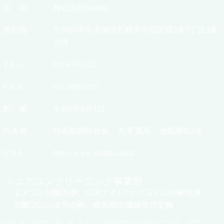
名 称
株式会社Nichibi
所在地
〒006-0832 北海道札幌市手稲区曙2条3丁目3番
35号
T E L
011-676-7222
F A X
011-688-5315
創 業
令和6年9月1日
代表者
代表取締役社長 大澤 寛晃 他取締役2名
U R L
https://www.nichibi.cloud
☆エアコンクリーニング事業部
エアコン分解洗浄、ロスナイ/ファンコイル分解洗浄
冷媒フロン法令点検、換気扇の清掃及び交換