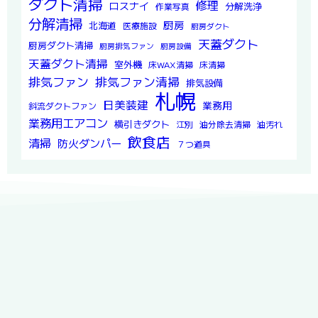
ダクト清掃
修理
ロスナイ
分解洗浄
作業写真
分解清掃
厨房
北海道
医療施設
厨房ダクト
天蓋ダクト
厨房ダクト清掃
厨房排気ファン
厨房設備
天蓋ダクト清掃
室外機
床WAX清掃
床清掃
排気ファン
排気ファン清掃
排気設備
札幌
日美装建
業務用
斜流ダクトファン
業務用エアコン
横引きダクト
江別
油分除去清掃
油汚れ
飲食店
清掃
防火ダンパー
７つ道具