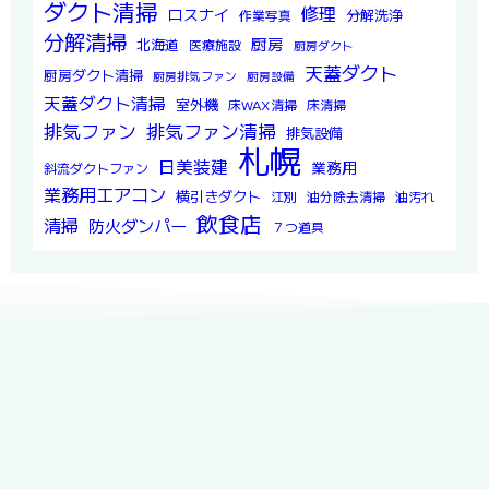
ダクト清掃
修理
ロスナイ
分解洗浄
作業写真
分解清掃
厨房
北海道
医療施設
厨房ダクト
天蓋ダクト
厨房ダクト清掃
厨房排気ファン
厨房設備
天蓋ダクト清掃
室外機
床WAX清掃
床清掃
排気ファン
排気ファン清掃
排気設備
札幌
日美装建
業務用
斜流ダクトファン
業務用エアコン
横引きダクト
江別
油分除去清掃
油汚れ
飲食店
清掃
防火ダンパー
７つ道具