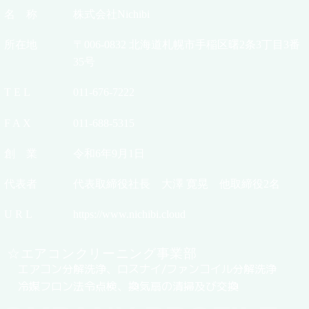
名 称
株式会社Nichibi
所在地
〒006-0832 北海道札幌市手稲区曙2条3丁目3番
35号
T E L
011-676-7222
F A X
011-688-5315
創 業
令和6年9月1日
代表者
代表取締役社長 大澤 寛晃 他取締役2名
U R L
https://www.nichibi.cloud
☆エアコンクリーニング事業部
エアコン分解洗浄、ロスナイ/ファンコイル分解洗浄
冷媒フロン法令点検、換気扇の清掃及び交換