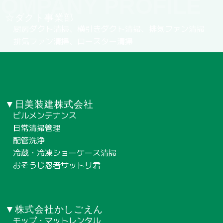
OMPANY PROFILE
☆ダクト事業部
厨房ダクト清掃、横引きダクト清掃、排気ファン清掃
排気ファン清掃、ロースター清掃
▼日美装建株式会社
ビルメンテナンス
日常清掃管理
配管洗浄
冷蔵・冷凍ショーケース清掃
おそうじ忍者サットリ君
▼株式会社かしごえん
モップ・マットレンタル