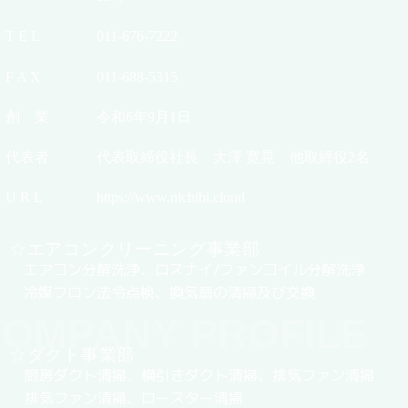
T E L
011-676-7222
F A X
011-688-5315
創 業
令和6年9月1日
代表者
代表取締役社長 大澤 寛晃 他取締役2名
U R L
https://www.nichibi.cloud
☆エアコンクリーニング事業部
エアコン分解洗浄、ロスナイ/ファンコイル分解洗浄
冷媒フロン法令点検、換気扇の清掃及び交換
OMPANY PROFILE
☆ダクト事業部
厨房ダクト清掃、横引きダクト清掃、排気ファン清掃
排気ファン清掃、ロースター清掃