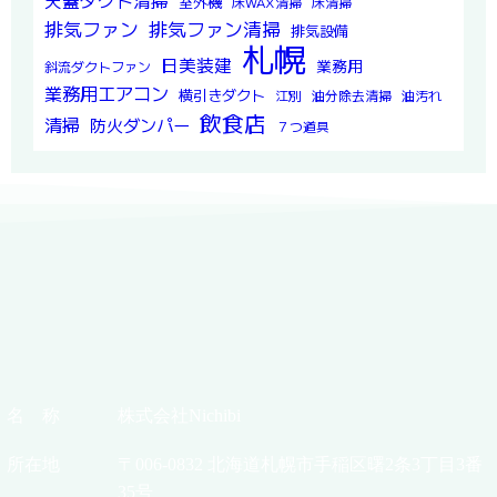
天蓋ダクト清掃
室外機
床WAX清掃
床清掃
排気ファン
排気ファン清掃
排気設備
札幌
日美装建
業務用
斜流ダクトファン
業務用エアコン
横引きダクト
江別
油分除去清掃
油汚れ
飲食店
清掃
防火ダンパー
７つ道具
名 称
株式会社Nichibi
所在地
〒006-0832 北海道札幌市手稲区曙2条3丁目3番
35号