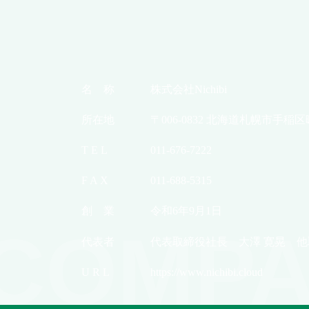
名 称
株式会社Nichibi
所在地
〒006-0832 北海道札幌市手稲区
T E L
011-676-7222
F A X
011-688-5315
創 業
令和6年9月1日
COMPA
代表者
代表取締役社長 大澤 寛晃 他
U R L
https://www.nichibi.cloud