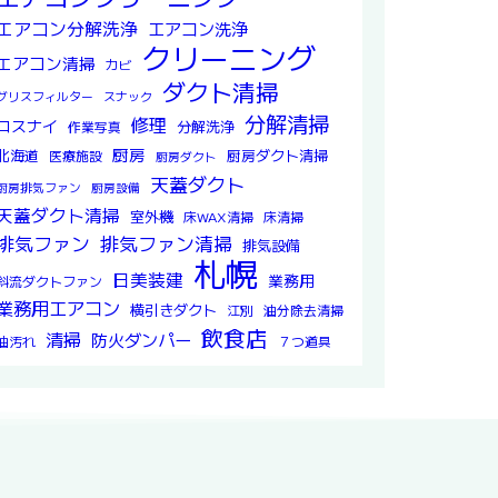
エアコン分解洗浄
エアコン洗浄
クリーニング
エアコン清掃
カビ
ダクト清掃
グリスフィルター
スナック
分解清掃
修理
ロスナイ
分解洗浄
作業写真
厨房
北海道
厨房ダクト清掃
医療施設
厨房ダクト
天蓋ダクト
厨房排気ファン
厨房設備
天蓋ダクト清掃
室外機
床WAX清掃
床清掃
排気ファン
排気ファン清掃
排気設備
札幌
日美装建
業務用
斜流ダクトファン
業務用エアコン
横引きダクト
江別
油分除去清掃
飲食店
清掃
防火ダンパー
油汚れ
７つ道具