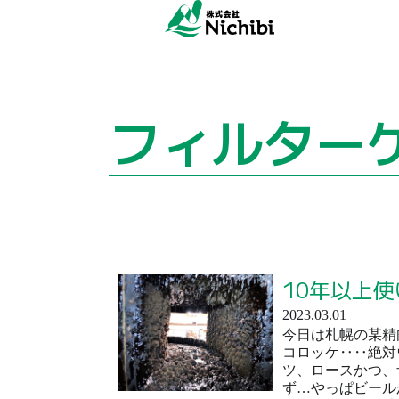
フィルター
10年以上
2023.03.01
今日は札幌の某精
コロッケ‥‥絶対
ツ、ロースかつ、
ず…やっぱビール