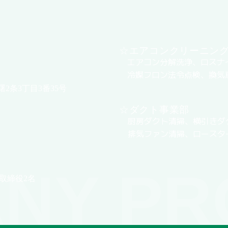
☆エアコンクリーニン
エアコン分解洗浄、ロスナ
冷媒フロン法令点検、換気
曙2条3丁目3番35号
☆ダクト事業部
厨房ダクト清掃、横引きダ
排気ファン清掃、ロースタ
NY PR
取締役2名