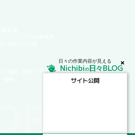
グ事業部
イ/ファンコイル分解洗浄
扇の清掃及び交換
日々の作業内容が見える
Nichibi
日
BLOG
々
の
クト清掃、排気ファン清掃
ー清掃
サイト公開
OFILE