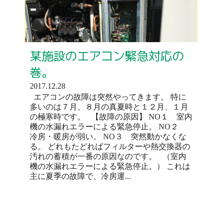
某施設のエアコン緊急対応の
巻。
2017.12.28
エアコンの故障は突然やってきます。 特に
多いのは７月、８月の真夏時と１２月、１月
の極寒時です。 【故障の原因】 NO１ 室内
機の水漏れエラーによる緊急停止。 NO２
冷房・暖房が弱い。 NO３ 突然動かなくな
る。 どれもたどればフィルターや熱交換器の
汚れの蓄積が一番の原因なのです。 （室内
機の水漏れエラーによる緊急停止。） これは
主に夏季の故障で、冷房運...