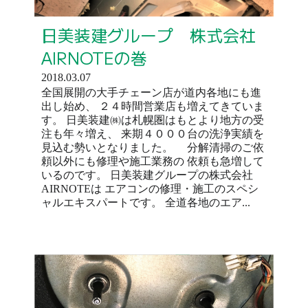
日美装建グループ 株式会社
AIRNOTEの巻
2018.03.07
全国展開の大手チェーン店が道内各地にも進
出し始め、 ２４時間営業店も増えてきていま
す。 日美装建㈱は札幌圏はもとより地方の受
注も年々増え、 来期４０００台の洗浄実績を
見込む勢いとなりました。 分解清掃のご依
頼以外にも修理や施工業務の 依頼も急増して
いるのです。 日美装建グループの株式会社
AIRNOTEは エアコンの修理・施工のスペシ
ャルエキスパートです。 全道各地のエア...