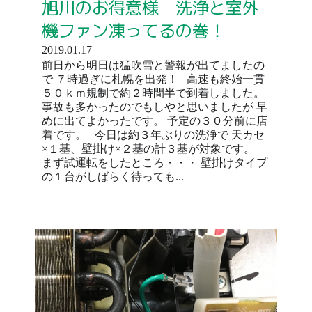
旭川のお得意様 洗浄と室外
機ファン凍ってるの巻！
2019.01.17
前日から明日は猛吹雪と警報が出てましたの
で ７時過ぎに札幌を出発！ 高速も終始一貫
５０ｋｍ規制で約２時間半で到着しました。
事故も多かったのでもしやと思いましたが 早
めに出てよかったです。 予定の３０分前に店
着です。 今日は約３年ぶりの洗浄で 天カセ
×１基、壁掛け×２基の計３基が対象です。
まず試運転をしたところ・・・ 壁掛けタイプ
の１台がしばらく待っても...