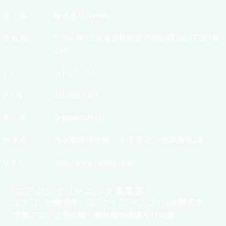
名 称
株式会社Nichibi
所在地
〒006-0832 北海道札幌市手稲区曙2条3丁目3番
35号
T E L
011-676-7222
F A X
011-688-5315
創 業
令和6年9月1日
代表者
代表取締役社長 大澤 寛晃 他取締役2名
U R L
https://www.nichibi.cloud
☆エアコンクリーニング事業部
エアコン分解洗浄、ロスナイ/ファンコイル分解洗浄
冷媒フロン法令点検、換気扇の清掃及び交換