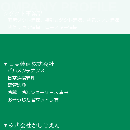
OMPANY PROFILE
☆ダクト事業部
厨房ダクト清掃、横引きダクト清掃、排気ファン清掃
排気ファン清掃、ロースター清掃
▼日美装建株式会社
ビルメンテナンス
日常清掃管理
配管洗浄
冷蔵・冷凍ショーケース清掃
おそうじ忍者サットリ君
▼株式会社かしごえん