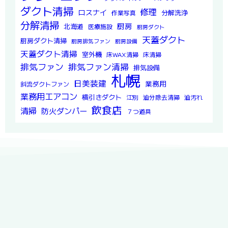
ダクト清掃
修理
ロスナイ
分解洗浄
作業写真
分解清掃
厨房
北海道
医療施設
厨房ダクト
天蓋ダクト
厨房ダクト清掃
厨房排気ファン
厨房設備
天蓋ダクト清掃
室外機
床WAX清掃
床清掃
排気ファン
排気ファン清掃
排気設備
札幌
日美装建
業務用
斜流ダクトファン
業務用エアコン
横引きダクト
江別
油分除去清掃
油汚れ
飲食店
清掃
防火ダンパー
７つ道具