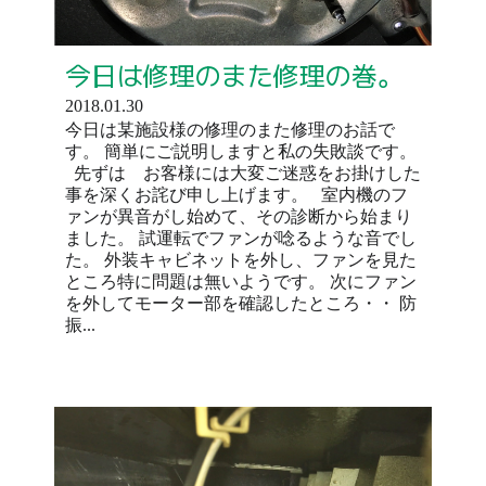
今日は修理のまた修理の巻。
2018.01.30
今日は某施設様の修理のまた修理のお話で
す。 簡単にご説明しますと私の失敗談です。
先ずは お客様には大変ご迷惑をお掛けした
事を深くお詫び申し上げます。 室内機のフ
ァンが異音がし始めて、その診断から始まり
ました。 試運転でファンが唸るような音でし
た。 外装キャビネットを外し、ファンを見た
ところ特に問題は無いようです。 次にファン
を外してモーター部を確認したところ・・ 防
振...