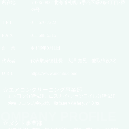
所在地
〒006-0832 北海道札幌市手稲区曙2条3丁目3番
35号
T E L
011-676-7222
F A X
011-688-5315
創 業
令和6年9月1日
代表者
代表取締役社長 大澤 寛晃 他取締役2名
U R L
https://www.nichibi.cloud
☆エアコンクリーニング事業部
エアコン分解洗浄、ロスナイ/ファンコイル分解洗浄
冷媒フロン法令点検、換気扇の清掃及び交換
OMPANY PROFILE
☆ダクト事業部