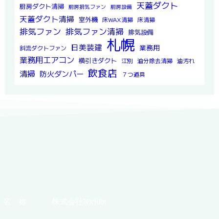
天蓋ダクト
厨房ダクト清掃
厨房排気ファン
厨房設備
天蓋ダクト清掃
室外機
床WAX清掃
床清掃
排気ファン
排気ファン清掃
排気設備
札幌
日美装建
業務用
斜流ダクトファン
業務用エアコン
横引きダクト
江別
油分除去清掃
油汚れ
飲食店
清掃
防火ダンパー
７つ道具
名 称
株式会社Nichibi