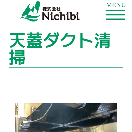
天蓋ダクト清
掃