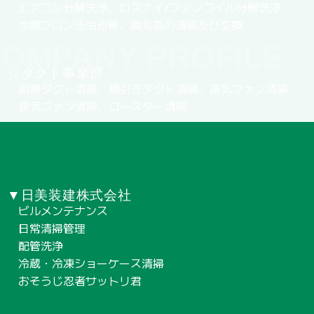
エアコン分解洗浄、ロスナイ/ファンコイル分解洗浄
冷媒フロン法令点検、換気扇の清掃及び交換
OMPANY PROFILE
☆ダクト事業部
厨房ダクト清掃、横引きダクト清掃、排気ファン清掃
排気ファン清掃、ロースター清掃
▼日美装建株式会社
ビルメンテナンス
日常清掃管理
配管洗浄
冷蔵・冷凍ショーケース清掃
おそうじ忍者サットリ君