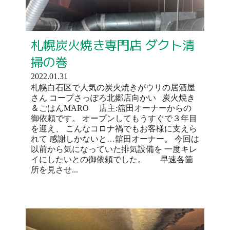
札幌炭火焼き専門店 ダクト清
掃の巻
2022.01.31
札幌白石区で人気の炭火焼きがウリの居酒屋
さん コープさっぽろ北郷店向かい 炭火焼き
＆ごはんMARO 店主:舘田オーナーからの
御依頼です。 オープンしてもうすぐで３年目
を迎え、 こんなコロナ禍でもお客様に支えら
れて 感謝しかないと…舘田オーナー。 今回は
以前から気になっていた排気設備を 一度キレ
イにしたいとの御依頼でした。 早速各箇
所を見させ...