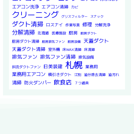
エアコン洗浄
エアコン清掃
カビ
クリーニング
グリスフィルター
スナック
ダクト清掃
修理
ロスナイ
分解洗浄
作業写真
分解清掃
厨房
北海道
医療施設
厨房ダクト
天蓋ダクト
厨房ダクト清掃
厨房排気ファン
厨房設備
天蓋ダクト清掃
室外機
床WAX清掃
床清掃
排気ファン
排気ファン清掃
排気設備
札幌
日美装建
業務用
斜流ダクトファン
業務用エアコン
横引きダクト
江別
油分除去清掃
油汚れ
飲食店
清掃
防火ダンパー
７つ道具