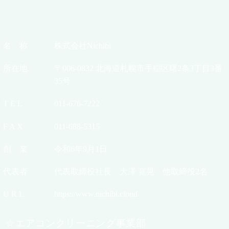
名 称
株式会社Nichibi
所在地
〒006-0832 北海道札幌市手稲区曙2条3丁目3番
35号
T E L
011-676-7222
F A X
011-688-5315
創 業
令和6年9月1日
代表者
代表取締役社長 大澤 寛晃 他取締役2名
U R L
https://www.nichibi.cloud
☆エアコンクリーニング事業部