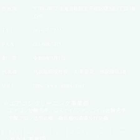
所在地
〒006-0832 北海道札幌市手稲区曙2条3丁目3番
35号
T E L
011-676-7222
F A X
011-688-5315
創 業
令和6年9月1日
代表者
代表取締役社長 大澤 寛晃 他取締役2名
U R L
https://www.nichibi.cloud
☆エアコンクリーニング事業部
エアコン分解洗浄、ロスナイ/ファンコイル分解洗浄
冷媒フロン法令点検、換気扇の清掃及び交換
OMPANY PROFILE
☆ダクト事業部