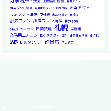
分解清掃
厨房
北海道
医療施設
厨房ダクト
天蓋ダクト
厨房ダクト清掃
厨房排気ファン
厨房設備
天蓋ダクト清掃
室外機
床WAX清掃
床清掃
排気ファン
排気ファン清掃
排気設備
札幌
日美装建
業務用
斜流ダクトファン
業務用エアコン
横引きダクト
江別
油分除去清掃
油汚れ
飲食店
清掃
防火ダンパー
７つ道具
名 称
株式会社Nichibi