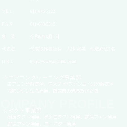
T E L
011-676-7222
F A X
011-688-5315
創 業
令和6年9月1日
代表者
代表取締役社長 大澤 寛晃 他取締役2名
U R L
https://www.nichibi.cloud
☆エアコンクリーニング事業部
エアコン分解洗浄、ロスナイ/ファンコイル分解洗浄
冷媒フロン法令点検、換気扇の清掃及び交換
OMPANY PROFILE
☆ダクト事業部
厨房ダクト清掃、横引きダクト清掃、排気ファン清掃
排気ファン清掃、ロースター清掃