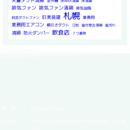
天蓋ダクト清掃
室外機
床WAX清掃
床清掃
排気ファン
排気ファン清掃
排気設備
札幌
日美装建
業務用
斜流ダクトファン
業務用エアコン
横引きダクト
江別
油分除去清掃
油汚れ
飲食店
清掃
防火ダンパー
７つ道具
名 称
株式会社Nichibi
所在地
〒006-0832 北海道札幌市手稲区曙2条3丁目3番
35号