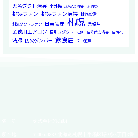
天蓋ダクト清掃
室外機
床WAX清掃
床清掃
排気ファン
排気ファン清掃
排気設備
札幌
日美装建
業務用
斜流ダクトファン
業務用エアコン
横引きダクト
江別
油分除去清掃
油汚れ
飲食店
清掃
防火ダンパー
７つ道具
名 称
株式会社Nichibi
所在地
〒006-0832 北海道札幌市手稲区曙2条3丁目3番