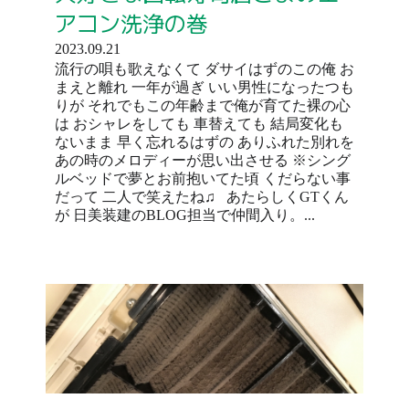
アコン洗浄の巻
2023.09.21
流行の唄も歌えなくて ダサイはずのこの俺 お
まえと離れ 一年が過ぎ いい男性になったつも
りが それでもこの年齢まで俺が育てた裸の心
は おシャレをしても 車替えても 結局変化も
ないまま 早く忘れるはずの ありふれた別れを
あの時のメロディーが思い出させる ※シング
ルベッドで夢とお前抱いてた頃 くだらない事
だって 二人で笑えたね♫ あたらしくGTくん
が 日美装建のBLOG担当で仲間入り。...