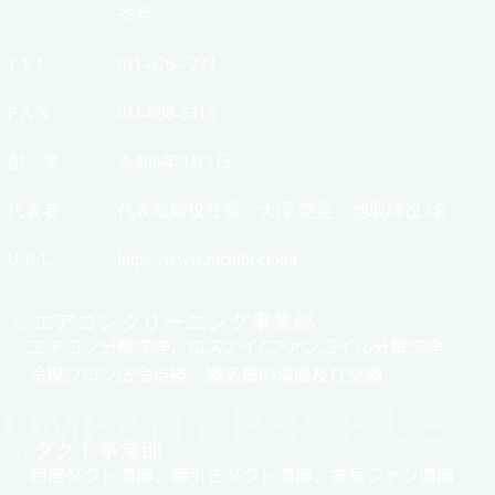
35号
T E L
011-676-7222
F A X
011-688-5315
創 業
令和6年9月1日
代表者
代表取締役社長 大澤 寛晃 他取締役2名
U R L
https://www.nichibi.cloud
☆エアコンクリーニング事業部
エアコン分解洗浄、ロスナイ/ファンコイル分解洗浄
冷媒フロン法令点検、換気扇の清掃及び交換
OMPANY PROFILE
☆ダクト事業部
厨房ダクト清掃、横引きダクト清掃、排気ファン清掃