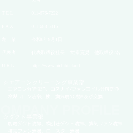
T E L
011-676-7222
F A X
011-688-5315
創 業
令和6年9月1日
代表者
代表取締役社長 大澤 寛晃 他取締役2名
U R L
https://www.nichibi.cloud
☆エアコンクリーニング事業部
エアコン分解洗浄、ロスナイ/ファンコイル分解洗浄
冷媒フロン法令点検、換気扇の清掃及び交換
OMPANY PROFILE
☆ダクト事業部
厨房ダクト清掃、横引きダクト清掃、排気ファン清掃
排気ファン清掃、ロースター清掃