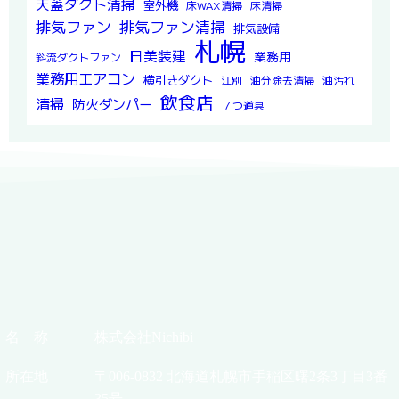
天蓋ダクト清掃
室外機
床WAX清掃
床清掃
排気ファン
排気ファン清掃
排気設備
札幌
日美装建
業務用
斜流ダクトファン
業務用エアコン
横引きダクト
江別
油分除去清掃
油汚れ
飲食店
清掃
防火ダンパー
７つ道具
名 称
株式会社Nichibi
所在地
〒006-0832 北海道札幌市手稲区曙2条3丁目3番
35号