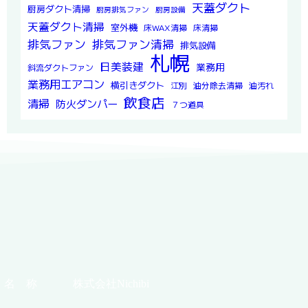
天蓋ダクト
厨房ダクト清掃
厨房排気ファン
厨房設備
天蓋ダクト清掃
室外機
床WAX清掃
床清掃
排気ファン
排気ファン清掃
排気設備
札幌
日美装建
業務用
斜流ダクトファン
業務用エアコン
横引きダクト
江別
油分除去清掃
油汚れ
飲食店
清掃
防火ダンパー
７つ道具
名 称
株式会社Nichibi