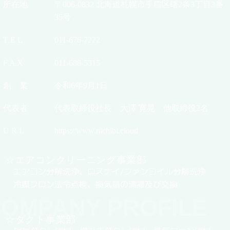
所在地
〒006-0832 北海道札幌市手稲区曙2条3丁目3番
35号
T E L
011-676-7222
F A X
011-688-5315
創 業
令和6年9月1日
代表者
代表取締役社長 大澤 寛晃 他取締役2名
U R L
https://www.nichibi.cloud
☆エアコンクリーニング事業部
エアコン分解洗浄、ロスナイ/ファンコイル分解洗浄
冷媒フロン法令点検、換気扇の清掃及び交換
OMPANY PROFILE
☆ダクト事業部