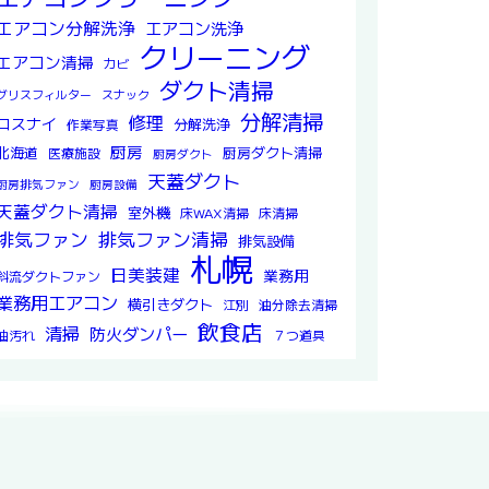
エアコン分解洗浄
エアコン洗浄
クリーニング
エアコン清掃
カビ
ダクト清掃
グリスフィルター
スナック
分解清掃
修理
ロスナイ
分解洗浄
作業写真
厨房
北海道
厨房ダクト清掃
医療施設
厨房ダクト
天蓋ダクト
厨房排気ファン
厨房設備
天蓋ダクト清掃
室外機
床WAX清掃
床清掃
排気ファン
排気ファン清掃
排気設備
札幌
日美装建
業務用
斜流ダクトファン
業務用エアコン
横引きダクト
江別
油分除去清掃
飲食店
清掃
防火ダンパー
油汚れ
７つ道具