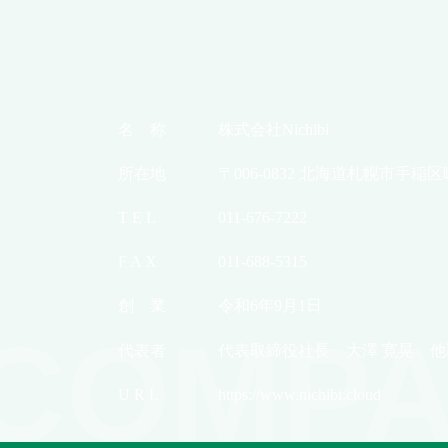
名 称
株式会社Nichibi
所在地
〒006-0832 北海道札幌市手稲区
T E L
011-676-7222
F A X
011-688-5315
創 業
令和6年9月1日
COMPA
代表者
代表取締役社長 大澤 寛晃 他
U R L
https://www.nichibi.cloud