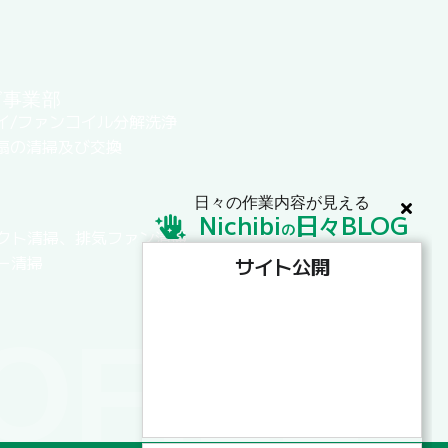
グ事業部
イ/ファンコイル分解洗浄
扇の清掃及び交換
日々の作業内容が見える
Nichibi
日
BLOG
々
の
クト清掃、排気ファン清掃
ー清掃
サイト公開
OFILE