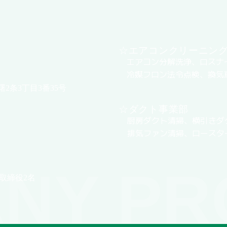
☆エアコンクリーニン
エアコン分解洗浄、ロスナ
冷媒フロン法令点検、換気
曙2条3丁目3番35号
☆ダクト事業部
厨房ダクト清掃、横引きダ
排気ファン清掃、ロースタ
NY PR
取締役2名