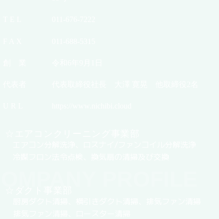
T E L
011-676-7222
F A X
011-688-5315
創 業
令和6年9月1日
代表者
代表取締役社長 大澤 寛晃 他取締役2名
U R L
https://www.nichibi.cloud
☆エアコンクリーニング事業部
エアコン分解洗浄、ロスナイ/ファンコイル分解洗浄
冷媒フロン法令点検、換気扇の清掃及び交換
OMPANY PROFILE
☆ダクト事業部
厨房ダクト清掃、横引きダクト清掃、排気ファン清掃
排気ファン清掃、ロースター清掃