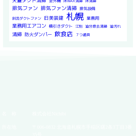
天蓋ダクト清掃
室外機
床WAX清掃
床清掃
排気ファン
排気ファン清掃
排気設備
札幌
日美装建
業務用
斜流ダクトファン
業務用エアコン
横引きダクト
江別
油分除去清掃
油汚れ
飲食店
清掃
防火ダンパー
７つ道具
名 称
株式会社Nichibi
所在地
〒006-0832 北海道札幌市手稲区曙2条3丁目3番
35号