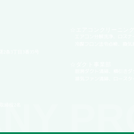
☆エアコンクリーニン
エアコン分解洗浄、ロスナ
冷媒フロン法令点検、換気
曙2条3丁目3番35号
☆ダクト事業部
厨房ダクト清掃、横引きダ
排気ファン清掃、ロースタ
NY PR
取締役2名