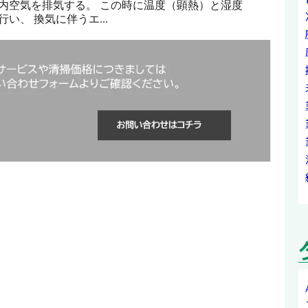
内空気を排気する。 この時に温度（顕熱）と湿度
い、 換気に伴うエ...