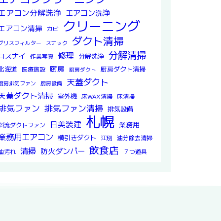
エアコン分解洗浄
エアコン洗浄
クリーニング
エアコン清掃
カビ
ダクト清掃
グリスフィルター
スナック
分解清掃
修理
ロスナイ
分解洗浄
作業写真
厨房
北海道
厨房ダクト清掃
医療施設
厨房ダクト
天蓋ダクト
厨房排気ファン
厨房設備
天蓋ダクト清掃
室外機
床WAX清掃
床清掃
排気ファン
排気ファン清掃
排気設備
札幌
日美装建
業務用
斜流ダクトファン
業務用エアコン
横引きダクト
江別
油分除去清掃
飲食店
清掃
防火ダンパー
油汚れ
７つ道具