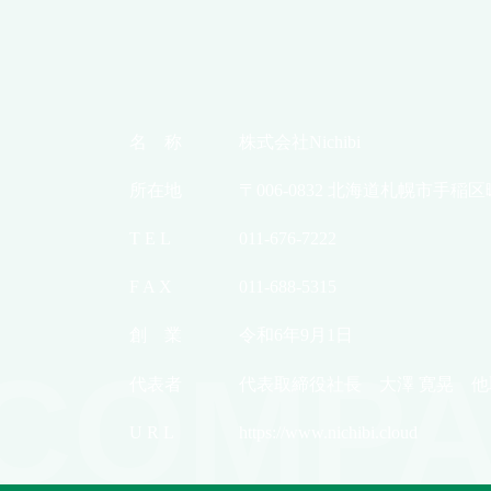
名 称
株式会社Nichibi
所在地
〒006-0832 北海道札幌市手稲区
T E L
011-676-7222
F A X
011-688-5315
創 業
令和6年9月1日
COMPA
代表者
代表取締役社長 大澤 寛晃 他
U R L
https://www.nichibi.cloud