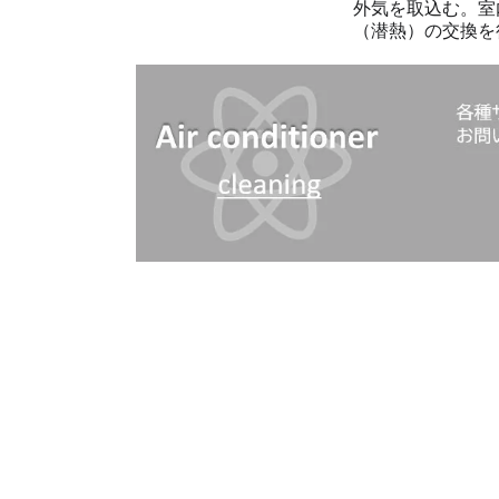
外気を取込む。室
（潜熱）の交換を行