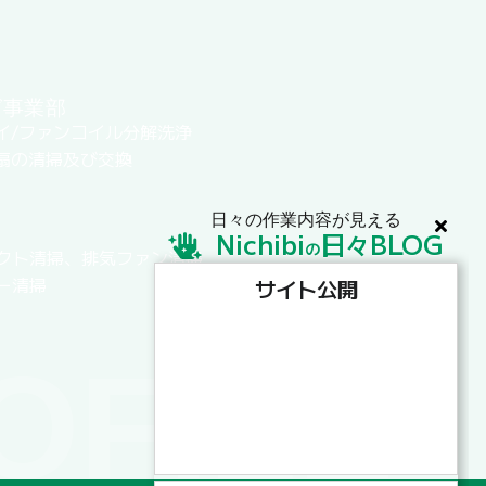
グ事業部
イ/ファンコイル分解洗浄
扇の清掃及び交換
日々の作業内容が見える
Nichibi
日
BLOG
々
の
クト清掃、排気ファン清掃
ー清掃
サイト公開
OFILE