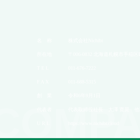
名 称
株式会社Nichibi
所在地
〒006-0832 北海道札幌市手稲区
T E L
011-676-7222
F A X
011-688-5315
創 業
令和6年9月1日
COMPA
代表者
代表取締役社長 大澤 寛晃 他
U R L
https://www.nichibi.cloud