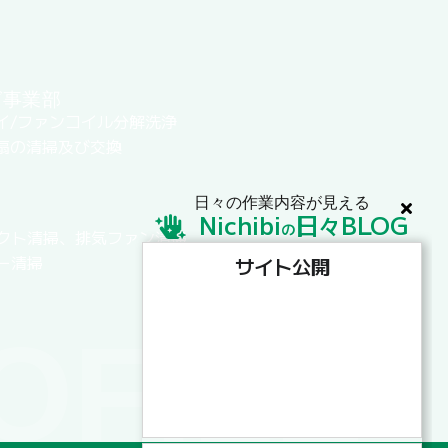
グ事業部
イ/ファンコイル分解洗浄
扇の清掃及び交換
日々の作業内容が見える
Nichibi
日
BLOG
々
の
クト清掃、排気ファン清掃
ー清掃
サイト公開
OFILE