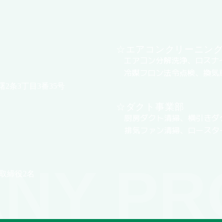
☆エアコンクリーニン
エアコン分解洗浄、ロスナ
冷媒フロン法令点検、換気
曙2条3丁目3番35号
☆ダクト事業部
厨房ダクト清掃、横引きダ
排気ファン清掃、ロースタ
NY PR
取締役2名