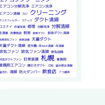
エアコン分解洗浄
エアコン洗浄
クリーニング
エアコン清掃
カビ
ダクト清掃
グリスフィルター
スナック
分解清掃
修理
ロスナイ
分解洗浄
作業写真
厨房
北海道
厨房ダクト清掃
医療施設
厨房ダクト
天蓋ダクト
厨房排気ファン
厨房設備
天蓋ダクト清掃
室外機
床WAX清掃
床清掃
排気ファン
排気ファン清掃
排気設備
札幌
日美装建
業務用
斜流ダクトファン
業務用エアコン
横引きダクト
江別
油分除去清掃
飲食店
清掃
防火ダンパー
油汚れ
７つ道具