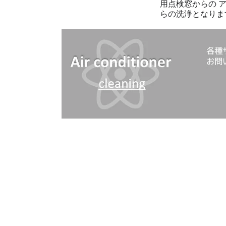
用点検窓からの 
らの洗浄となります