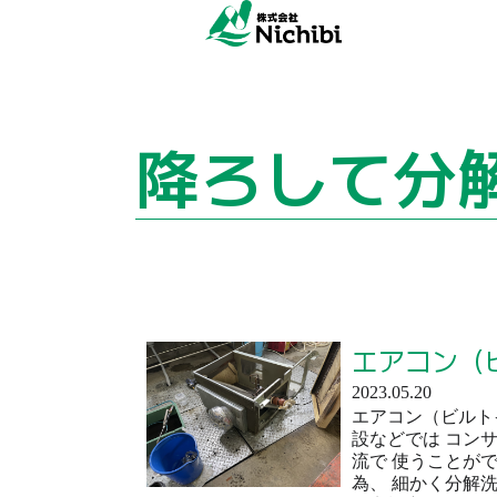
降ろして分
エアコン（
2023.05.20
エアコン（ビルト
設などでは コン
流で 使うことが
為、 細かく分解