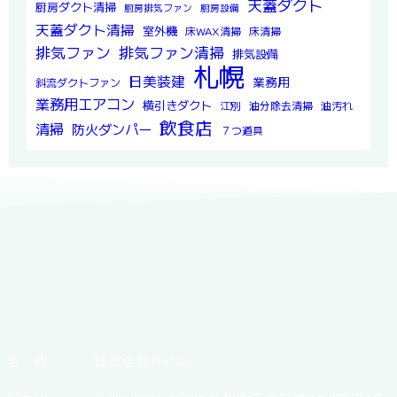
天蓋ダクト
厨房ダクト清掃
厨房排気ファン
厨房設備
天蓋ダクト清掃
室外機
床WAX清掃
床清掃
排気ファン
排気ファン清掃
排気設備
札幌
日美装建
業務用
斜流ダクトファン
業務用エアコン
横引きダクト
江別
油分除去清掃
油汚れ
飲食店
清掃
防火ダンパー
７つ道具
名 称
株式会社Nichibi