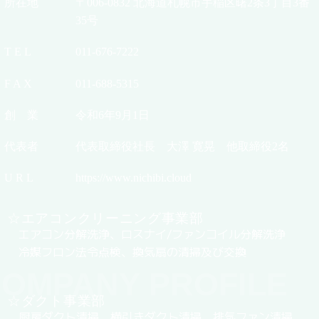
所在地
〒006-0832 北海道札幌市手稲区曙2条3丁目3番
35号
T E L
011-676-7222
F A X
011-688-5315
創 業
令和6年9月1日
代表者
代表取締役社長 大澤 寛晃 他取締役2名
U R L
https://www.nichibi.cloud
☆エアコンクリーニング事業部
エアコン分解洗浄、ロスナイ/ファンコイル分解洗浄
冷媒フロン法令点検、換気扇の清掃及び交換
OMPANY PROFILE
☆ダクト事業部
厨房ダクト清掃、横引きダクト清掃、排気ファン清掃