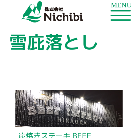
雪庇落とし
炭焼きステーキ BEEF