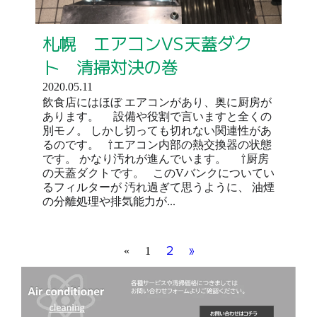
札幌 エアコンVS天蓋ダク
ト 清掃対決の巻
2020.05.11
飲食店にはほぼ エアコンがあり、奥に厨房が
あります。 設備や役割で言いますと全くの
別モノ。 しかし切っても切れない関連性があ
るのです。 ⇧エアコン内部の熱交換器の状態
です。 かなり汚れが進んでいます。 ⇧厨房
の天蓋ダクトです。 このVバンクについてい
るフィルターが 汚れ過ぎて思うように、 油煙
の分離処理や排気能力が...
2
»
«
1