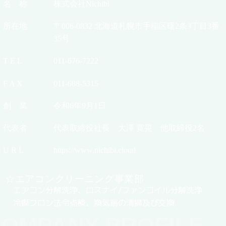
名 称
株式会社Nichibi
所在地
〒006-0832 北海道札幌市手稲区曙2条3丁目3番
35号
T E L
011-676-7222
F A X
011-688-5315
創 業
令和6年9月1日
代表者
代表取締役社長 大澤 寛晃 他取締役2名
U R L
https://www.nichibi.cloud
☆エアコンクリーニング事業部
エアコン分解洗浄、ロスナイ/ファンコイル分解洗浄
冷媒フロン法令点検、換気扇の清掃及び交換
OMPANY PROFILE