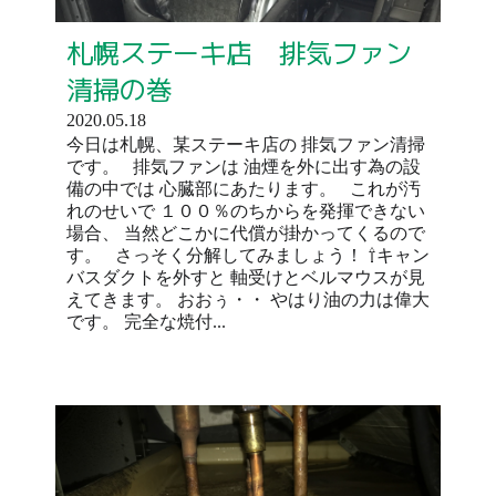
札幌ステーキ店 排気ファン
清掃の巻
2020.05.18
今日は札幌、某ステーキ店の 排気ファン清掃
です。 排気ファンは 油煙を外に出す為の設
備の中では 心臓部にあたります。 これが汚
れのせいで １００％のちからを発揮できない
場合、 当然どこかに代償が掛かってくるので
す。 さっそく分解してみましょう！ ⇧キャン
バスダクトを外すと 軸受けとベルマウスが見
えてきます。 おおぅ・・ やはり油の力は偉大
です。 完全な焼付...