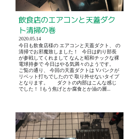
飲食店のエアコンと天蓋ダク
ト清掃の巻
2020.05.14
今日も飲食店様の エアコンと天蓋ダクト、 の
清掃でお邪魔致しました！ 今日は釣り部長
が参戦してくれまして なんと昭和チックな裸
電球持参で 今日はやる気満々のようです。
ご覧の通り、 今回の天蓋ダクトは Vバンクが
リベット打ちでしたので 取り外せないタイプ
となります。 ダクトの内部はこんな感じ
でした！ ⇧もう焦げとか腐食とか油の層...