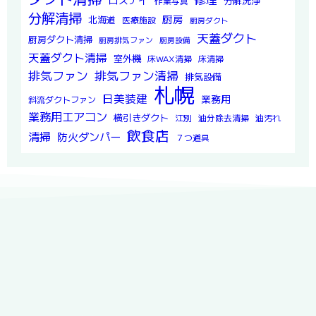
ロスナイ
分解洗浄
作業写真
分解清掃
厨房
北海道
医療施設
厨房ダクト
天蓋ダクト
厨房ダクト清掃
厨房排気ファン
厨房設備
天蓋ダクト清掃
室外機
床WAX清掃
床清掃
排気ファン
排気ファン清掃
排気設備
札幌
日美装建
業務用
斜流ダクトファン
業務用エアコン
横引きダクト
江別
油分除去清掃
油汚れ
飲食店
清掃
防火ダンパー
７つ道具