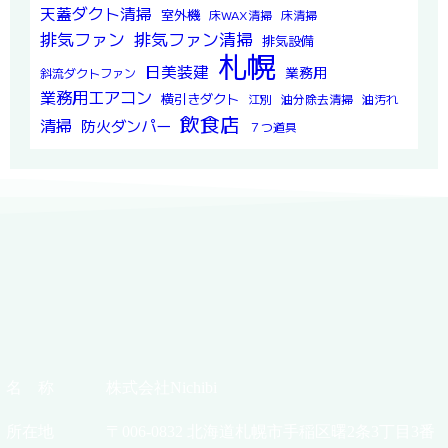
天蓋ダクト清掃
室外機
床WAX清掃
床清掃
排気ファン
排気ファン清掃
排気設備
札幌
日美装建
業務用
斜流ダクトファン
業務用エアコン
横引きダクト
江別
油分除去清掃
油汚れ
飲食店
清掃
防火ダンパー
７つ道具
名 称
株式会社Nichibi
所在地
〒006-0832 北海道札幌市手稲区曙2条3丁目3番