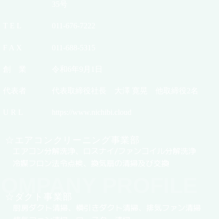
35号
T E L
011-676-7222
F A X
011-688-5315
創 業
令和6年9月1日
代表者
代表取締役社長 大澤 寛晃 他取締役2名
U R L
https://www.nichibi.cloud
☆エアコンクリーニング事業部
エアコン分解洗浄、ロスナイ/ファンコイル分解洗浄
冷媒フロン法令点検、換気扇の清掃及び交換
OMPANY PROFILE
☆ダクト事業部
厨房ダクト清掃、横引きダクト清掃、排気ファン清掃